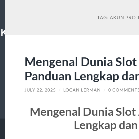
TAG:
AKUN PRO 
CKPERRY.COM
Mengenal Dunia Slot
Panduan Lengkap dan
JULY 22, 2025
/
LOGAN LERMAN
/
0 COMMENT
Mengenal Dunia Slot
Lengkap dan