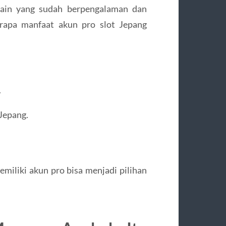
main yang sudah berpengalaman dan
erapa manfaat akun pro slot Jepang
.
 Jepang.
emiliki akun pro bisa menjadi pilihan