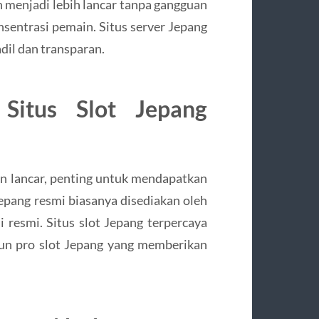
 menjadi lebih lancar tanpa gangguan
sentrasi pemain. Situs server Jepang
il dan transparan.
Situs Slot Jepang
n lancar, penting untuk mendapatkan
 Jepang resmi biasanya disediakan oleh
i resmi. Situs slot Jepang terpercaya
kun pro slot Jepang yang memberikan