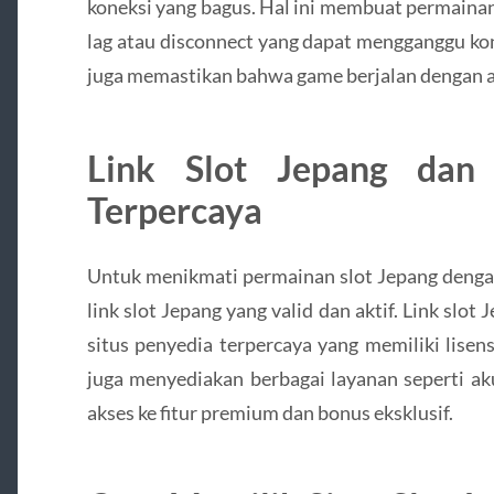
koneksi yang bagus. Hal ini membuat permainan
lag atau disconnect yang dapat mengganggu kon
juga memastikan bahwa game berjalan dengan ad
Link Slot Jepang dan 
Terpercaya
Untuk menikmati permainan slot Jepang denga
link slot Jepang yang valid dan aktif. Link slot
situs penyedia terpercaya yang memiliki lisens
juga menyediakan berbagai layanan seperti a
akses ke fitur premium dan bonus eksklusif.