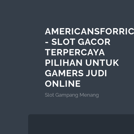
AMERICANSFORRI
- SLOT GACOR
TERPERCAYA
PILIHAN UNTUK
GAMERS JUDI
ONLINE
Slot Gampang Menang