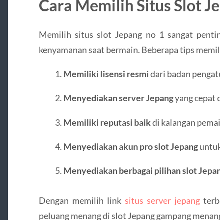
Cara Memilih Situs Slot J
Memilih situs slot Jepang no 1 sangat pen
kenyamanan saat bermain. Beberapa tips memilih 
Memiliki lisensi resmi
dari badan pengatu
Menyediakan server Jepang
yang cepat d
Memiliki reputasi baik
di kalangan pemai
Menyediakan akun pro slot Jepang
untuk
Menyediakan berbagai pilihan slot Jepa
Dengan memilih link
situs server jepang
terb
peluang menang di slot Jepang gampang menang