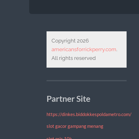
Copyright 2026
americansforrickperry.com
.
All rights reserved
Partner Site
https://dinkes.biddokkespoldametro.com/
slot gacor gampang menang
slot qris 10k