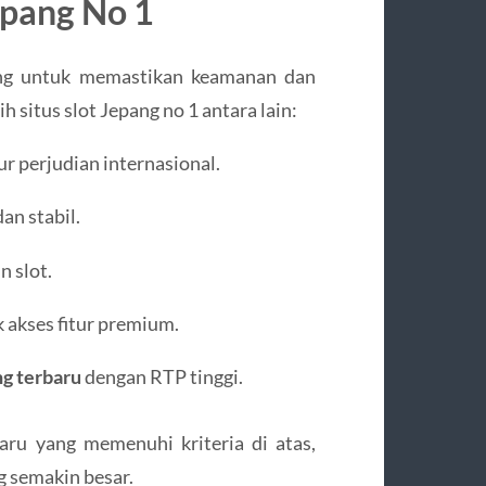
epang No 1
ting untuk memastikan keamanan dan
situs slot Jepang no 1 antara lain:
r perjudian internasional.
an stabil.
n slot.
 akses fitur premium.
ng terbaru
dengan RTP tinggi.
aru yang memenuhi kriteria di atas,
 semakin besar.