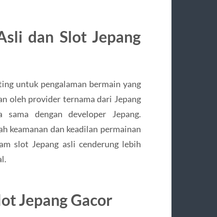
sli dan Slot Jepang
nting untuk pengalaman bermain yang
an oleh provider ternama dari Jepang
ja sama dengan developer Jepang.
lah keamanan dan keadilan permainan
lam slot Jepang asli cenderung lebih
l.
lot Jepang Gacor