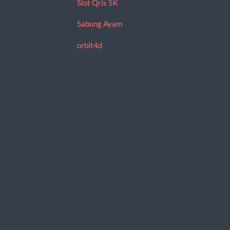
Slot Qris 5K
Sabung Ayam
orbit4d