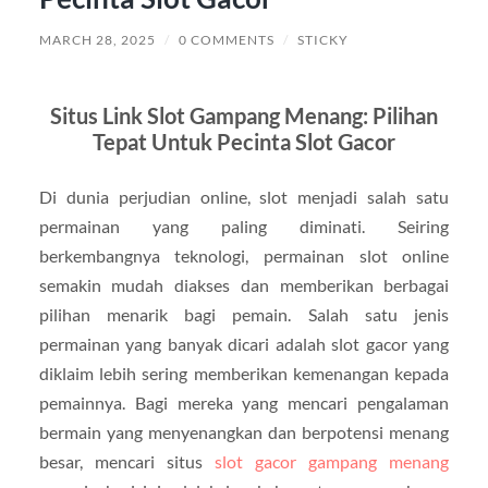
MARCH 28, 2025
/
0 COMMENTS
/
STICKY
Situs Link Slot Gampang Menang: Pilihan
Tepat Untuk Pecinta Slot Gacor
Di dunia perjudian online, slot menjadi salah satu
permainan yang paling diminati. Seiring
berkembangnya teknologi, permainan slot online
semakin mudah diakses dan memberikan berbagai
pilihan menarik bagi pemain. Salah satu jenis
permainan yang banyak dicari adalah slot gacor yang
diklaim lebih sering memberikan kemenangan kepada
pemainnya. Bagi mereka yang mencari pengalaman
bermain yang menyenangkan dan berpotensi menang
besar, mencari situs
slot gacor gampang menang