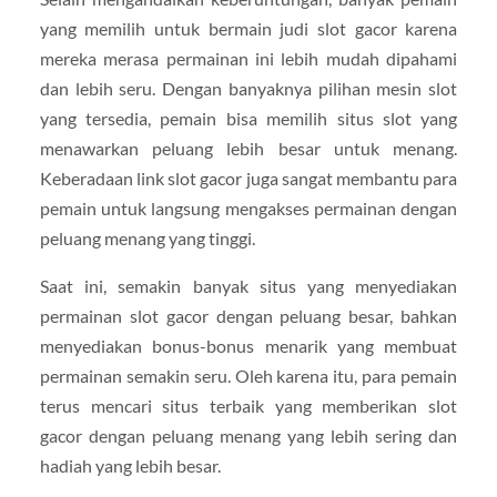
yang memilih untuk bermain judi slot gacor karena
mereka merasa permainan ini lebih mudah dipahami
dan lebih seru. Dengan banyaknya pilihan mesin slot
yang tersedia, pemain bisa memilih situs slot yang
menawarkan peluang lebih besar untuk menang.
Keberadaan link slot gacor juga sangat membantu para
pemain untuk langsung mengakses permainan dengan
peluang menang yang tinggi.
Saat ini, semakin banyak situs yang menyediakan
permainan slot gacor dengan peluang besar, bahkan
menyediakan bonus-bonus menarik yang membuat
permainan semakin seru. Oleh karena itu, para pemain
terus mencari situs terbaik yang memberikan slot
gacor dengan peluang menang yang lebih sering dan
hadiah yang lebih besar.