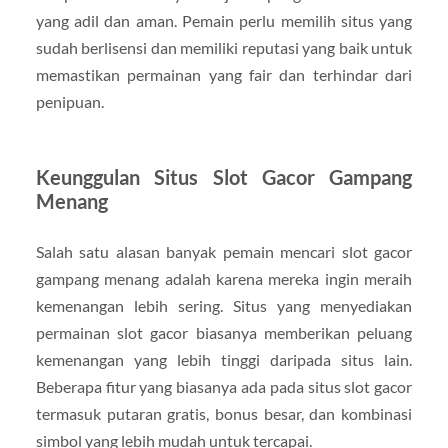
yang adil dan aman. Pemain perlu memilih situs yang
sudah berlisensi dan memiliki reputasi yang baik untuk
memastikan permainan yang fair dan terhindar dari
penipuan.
Keunggulan Situs Slot Gacor Gampang
Menang
Salah satu alasan banyak pemain mencari slot gacor
gampang menang adalah karena mereka ingin meraih
kemenangan lebih sering. Situs yang menyediakan
permainan slot gacor biasanya memberikan peluang
kemenangan yang lebih tinggi daripada situs lain.
Beberapa fitur yang biasanya ada pada situs slot gacor
termasuk putaran gratis, bonus besar, dan kombinasi
simbol yang lebih mudah untuk tercapai.