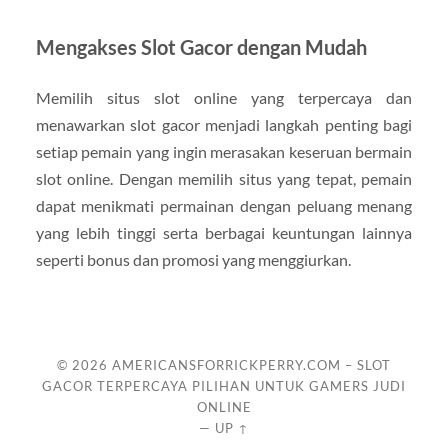
Mengakses Slot Gacor dengan Mudah
Memilih situs slot online yang terpercaya dan
menawarkan slot gacor menjadi langkah penting bagi
setiap pemain yang ingin merasakan keseruan bermain
slot online. Dengan memilih situs yang tepat, pemain
dapat menikmati permainan dengan peluang menang
yang lebih tinggi serta berbagai keuntungan lainnya
seperti bonus dan promosi yang menggiurkan.
© 2026
AMERICANSFORRICKPERRY.COM – SLOT
GACOR TERPERCAYA PILIHAN UNTUK GAMERS JUDI
ONLINE
—
UP ↑