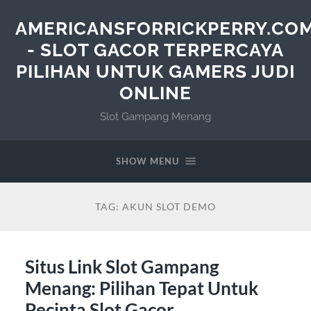
AMERICANSFORRICKPERRY.CO
- SLOT GACOR TERPERCAYA
PILIHAN UNTUK GAMERS JUDI
ONLINE
Slot Gampang Menang
SHOW MENU
TAG:
AKUN SLOT DEMO
Situs Link Slot Gampang
Menang: Pilihan Tepat Untuk
Pecinta Slot Gacor