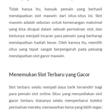
Tidak hanya itu, banyak pemain yang berhasil
mendapatkan slot maxwin dari situs-situs ini. Slot
maxwin adalah sebutan untuk kemenangan maksimal
yang bisa dicapai dalam sebuah permainan slot, dan
tentunya menjadi incaran para pemain yang berharap
mendapatkan hadiah besar. Oleh karena itu, memilih
situs yang tepat sangat berpengaruh pada peluang
mendapatkan slot gacor maxwin.
Menemukan Slot Terbaru yang Gacor
Slot terbaru selalu menjadi daya tarik tersendiri bagi
para pemain slot online. Situs yang menyediakan slot
gacor terbaru biasanya selalu memperbarui koleksi
permainan mereka, menawarkan tema yang lebih segar,