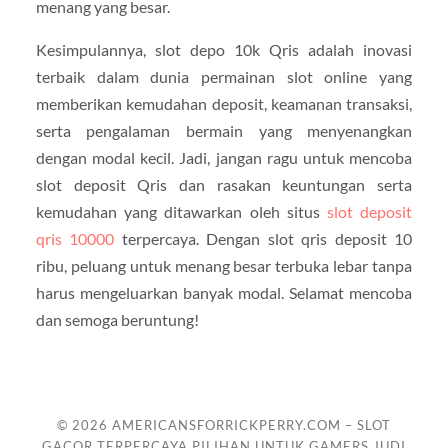
menang yang besar.
Kesimpulannya, slot depo 10k Qris adalah inovasi
terbaik dalam dunia permainan slot online yang
memberikan kemudahan deposit, keamanan transaksi,
serta pengalaman bermain yang menyenangkan
dengan modal kecil. Jadi, jangan ragu untuk mencoba
slot deposit Qris dan rasakan keuntungan serta
kemudahan yang ditawarkan oleh situs
slot deposit
qris 10000
terpercaya. Dengan slot qris deposit 10
ribu, peluang untuk menang besar terbuka lebar tanpa
harus mengeluarkan banyak modal. Selamat mencoba
dan semoga beruntung!
© 2026
AMERICANSFORRICKPERRY.COM – SLOT
GACOR TERPERCAYA PILIHAN UNTUK GAMERS JUDI