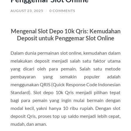
AUGUST 23, 2025
/
0 COMMENTS
Mengenal Slot Depo 10k Qris: Kemudahan
Deposit untuk Penggemar Slot Online
Dalam dunia permainan slot online, kemudahan dalam
melakukan deposit menjadi salah satu faktor utama
yang dicari oleh para pemain. Salah satu metode
pembayaran yang semakin populer adalah
menggunakan QRIS (Quick Response Code Indonesian
Standard). Slot depo 10k Qris menjadi pilihan tepat
bagi para pemain yang ingin mulai bermain dengan
modal kecil, yakni hanya 10 ribu rupiah. Dengan slot
deposit Qris, proses top up saldo menjadi lebih cepat,
mudah, dan aman.