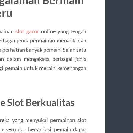
eru
mainan
slot gacor
online yang tengah
rbagai jenis permainan menarik dan
ik perhatian banyak pemain. Salah satu
n dalam mengakses berbagai jenis
agi pemain untuk meraih kemenangan
e Slot Berkualitas
ereka yang menyukai permainan slot
ng seru dan bervariasi, pemain dapat