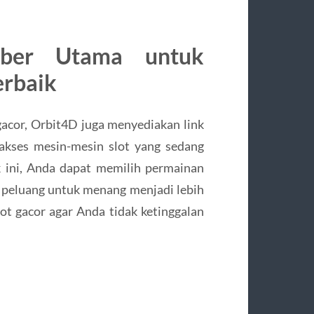
mber Utama untuk
erbaik
cor, Orbit4D juga menyediakan link
akses mesin-mesin slot yang sedang
 ini, Anda dapat memilih permainan
a peluang untuk menang menjadi lebih
lot gacor agar Anda tidak ketinggalan