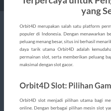
yang S
Orbit4D merupakan salah satu platform per
populer di Indonesia. Dengan menawarkan be
peluang menang besar, situs ini berhasil menar
daya tarik utama Orbit4D adalah kemudaha
permainan slot, serta memberikan peluang b
maksimal dengan slot gacor.
Orbit4D Slot: Pilihan Gam
Orbit4D slot menjadi pilihan utama bagi m
online. Dengan berbagai pilihan mesin slot ya