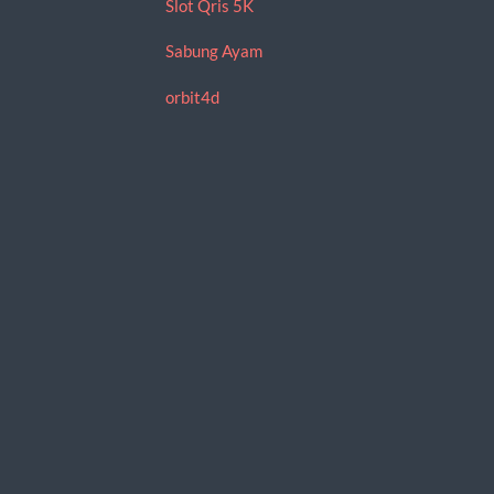
Slot Qris 5K
Sabung Ayam
orbit4d