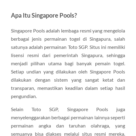
Apa Itu Singapore Pools?
Singapore Pools adalah lembaga resmi yang mengelola
berbagai jenis permainan togel di Singapura, salah
satunya adalah permainan Toto SGP. Situs ini memiliki
lisensi resmi dari pemerintah Singapura, sehingga
menjadi pilihan utama bagi banyak pemain togel.
Setiap undian yang dilakukan oleh Singapore Pools
dilakukan dengan sistem yang sangat ketat dan
transparan, memastikan keadilan dalam setiap hasil
pengundian.
Selain Toto SGP, Singapore Pools juga
menyelenggarakan berbagai permainan lainnya seperti
permainan angka dan taruhan olahraga, yang
semuanya bisa diakses melalui situs resmi mereka.