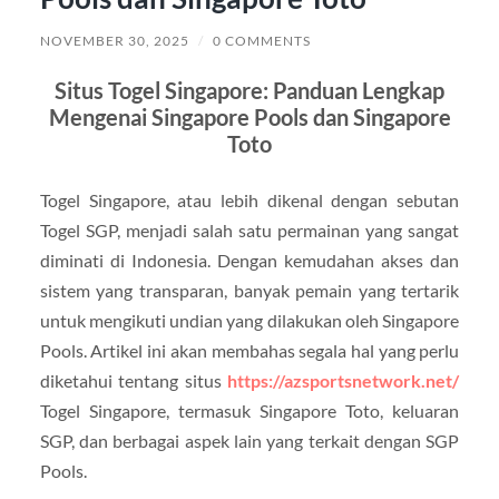
NOVEMBER 30, 2025
/
0 COMMENTS
Situs Togel Singapore: Panduan Lengkap
Mengenai Singapore Pools dan Singapore
Toto
Togel Singapore, atau lebih dikenal dengan sebutan
Togel SGP, menjadi salah satu permainan yang sangat
diminati di Indonesia. Dengan kemudahan akses dan
sistem yang transparan, banyak pemain yang tertarik
untuk mengikuti undian yang dilakukan oleh Singapore
Pools. Artikel ini akan membahas segala hal yang perlu
diketahui tentang situs
https://azsportsnetwork.net/
Togel Singapore, termasuk Singapore Toto, keluaran
SGP, dan berbagai aspek lain yang terkait dengan SGP
Pools.