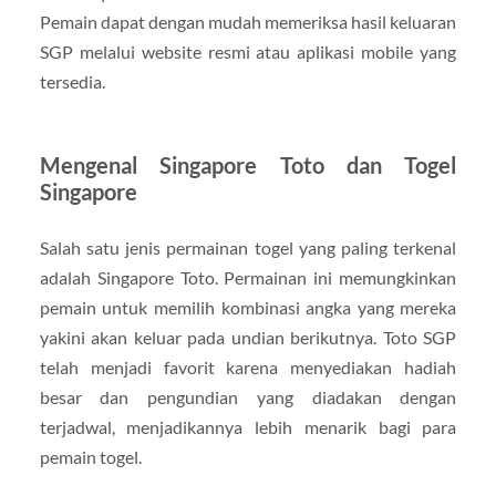
Pemain dapat dengan mudah memeriksa hasil keluaran
SGP melalui website resmi atau aplikasi mobile yang
tersedia.
Mengenal Singapore Toto dan Togel
Singapore
Salah satu jenis permainan togel yang paling terkenal
adalah Singapore Toto. Permainan ini memungkinkan
pemain untuk memilih kombinasi angka yang mereka
yakini akan keluar pada undian berikutnya. Toto SGP
telah menjadi favorit karena menyediakan hadiah
besar dan pengundian yang diadakan dengan
terjadwal, menjadikannya lebih menarik bagi para
pemain togel.