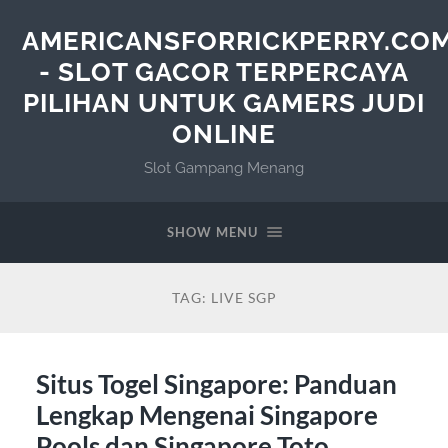
AMERICANSFORRICKPERRY.CO
- SLOT GACOR TERPERCAYA
PILIHAN UNTUK GAMERS JUDI
ONLINE
Slot Gampang Menang
SHOW MENU
TAG:
LIVE SGP
Situs Togel Singapore: Panduan
Lengkap Mengenai Singapore
Pools dan Singapore Toto