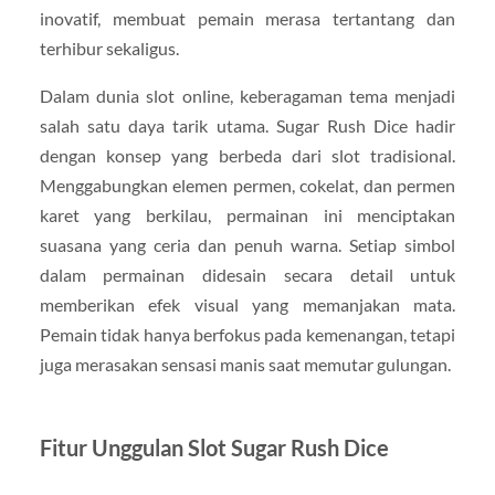
inovatif, membuat pemain merasa tertantang dan
terhibur sekaligus.
Dalam dunia slot online, keberagaman tema menjadi
salah satu daya tarik utama. Sugar Rush Dice hadir
dengan konsep yang berbeda dari slot tradisional.
Menggabungkan elemen permen, cokelat, dan permen
karet yang berkilau, permainan ini menciptakan
suasana yang ceria dan penuh warna. Setiap simbol
dalam permainan didesain secara detail untuk
memberikan efek visual yang memanjakan mata.
Pemain tidak hanya berfokus pada kemenangan, tetapi
juga merasakan sensasi manis saat memutar gulungan.
Fitur Unggulan Slot Sugar Rush Dice