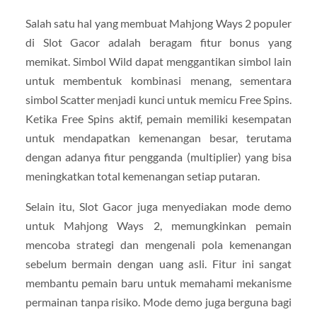
Salah satu hal yang membuat Mahjong Ways 2 populer
di Slot Gacor adalah beragam fitur bonus yang
memikat. Simbol Wild dapat menggantikan simbol lain
untuk membentuk kombinasi menang, sementara
simbol Scatter menjadi kunci untuk memicu Free Spins.
Ketika Free Spins aktif, pemain memiliki kesempatan
untuk mendapatkan kemenangan besar, terutama
dengan adanya fitur pengganda (multiplier) yang bisa
meningkatkan total kemenangan setiap putaran.
Selain itu, Slot Gacor juga menyediakan mode demo
untuk Mahjong Ways 2, memungkinkan pemain
mencoba strategi dan mengenali pola kemenangan
sebelum bermain dengan uang asli. Fitur ini sangat
membantu pemain baru untuk memahami mekanisme
permainan tanpa risiko. Mode demo juga berguna bagi