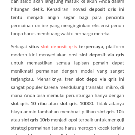
dan saldo akan langsung masuk ke akun Anda dalam
hitungan detik. Kehadiran inovasi
deposit qris
ini
tentu menjadi angin segar bagi para pencinta
permainan online yang menginginkan efisiensi penuh
tanpa harus membuang waktu berharga mereka.
Sebagai
situs
slot deposit qris
terpercaya
, platform
modern kini menyediakan opsi
slot deposit via qris
untuk memastikan semua lapisan pemain dapat
menikmati permainan dengan modal yang sangat
terjangkau. Menariknya, tren
slot depo via qris
ini
sangat populer karena mendukung transaksi mikro, di
mana Anda bisa memulai peruntungan hanya dengan
slot qris 10 ribu
atau
slot qris 10000
. Tidak adanya
biaya admin tambahan membuat pilihan
slot qris 10k
atau
slot qris 10rb
menjadi opsi terbaik untuk menguji
strategi permainan tanpa harus merogoh kocek terlalu