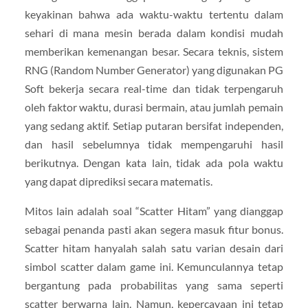
keyakinan bahwa ada waktu-waktu tertentu dalam
sehari di mana mesin berada dalam kondisi mudah
memberikan kemenangan besar. Secara teknis, sistem
RNG (Random Number Generator) yang digunakan PG
Soft bekerja secara real-time dan tidak terpengaruh
oleh faktor waktu, durasi bermain, atau jumlah pemain
yang sedang aktif. Setiap putaran bersifat independen,
dan hasil sebelumnya tidak mempengaruhi hasil
berikutnya. Dengan kata lain, tidak ada pola waktu
yang dapat diprediksi secara matematis.
Mitos lain adalah soal “Scatter Hitam” yang dianggap
sebagai penanda pasti akan segera masuk fitur bonus.
Scatter hitam hanyalah salah satu varian desain dari
simbol scatter dalam game ini. Kemunculannya tetap
bergantung pada probabilitas yang sama seperti
scatter berwarna lain. Namun, kepercayaan ini tetap