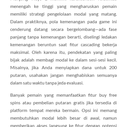
menengah ke tinggi yang mengharuskan pemain
memiliki strategi pengelolaan modal yang matang.
Dalam praktiknya, pola kemenangan pada game ini
cenderung datang secara bergelombang—ada fase
panjang tanpa kemenangan berarti, diselingi ledakan
kemenangan beruntun saat fitur cascading bekerja
maksimal. Oleh karena itu, pendekatan yang paling
bijak adalah membagi modal ke dalam sesi-sesi kecil.
Misalnya, jika Anda menyiapkan dana untuk 200
putaran, usahakan jangan menghabiskan semuanya
dalam satu waktu tanpa jeda evaluasi.
Banyak pemain yang memanfaatkan fitur buy free
spins atau pembelian putaran gratis jika tersedia di
platform tempat mereka bermain. Opsi ini memang
membutuhkan modal lebih besar di awal, namun
memberikan akses langsung ke fitur dengan potensi