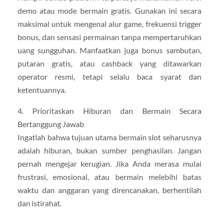
demo atau mode bermain gratis. Gunakan ini secara
maksimal untuk mengenal alur game, frekuensi trigger
bonus, dan sensasi permainan tanpa mempertaruhkan
uang sungguhan. Manfaatkan juga bonus sambutan,
putaran gratis, atau cashback yang ditawarkan
operator resmi, tetapi selalu baca syarat dan
ketentuannya.
4. Prioritaskan Hiburan dan Bermain Secara
Bertanggung Jawab
Ingatlah bahwa tujuan utama bermain slot seharusnya
adalah hiburan, bukan sumber penghasilan. Jangan
pernah mengejar kerugian. Jika Anda merasa mulai
frustrasi, emosional, atau bermain melebihi batas
waktu dan anggaran yang direncanakan, berhentilah
dan istirahat.