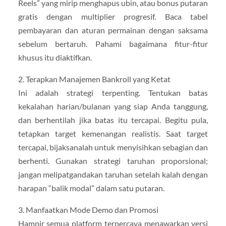
Reels” yang mirip menghapus ubin, atau bonus putaran
gratis dengan multiplier progresif. Baca tabel
pembayaran dan aturan permainan dengan saksama
sebelum bertaruh. Pahami bagaimana fitur-fitur
khusus itu diaktifkan.
2. Terapkan Manajemen Bankroll yang Ketat
Ini adalah strategi terpenting. Tentukan batas
kekalahan harian/bulanan yang siap Anda tanggung,
dan berhentilah jika batas itu tercapai. Begitu pula,
tetapkan target kemenangan realistis. Saat target
tercapai, bijaksanalah untuk menyisihkan sebagian dan
berhenti. Gunakan strategi taruhan proporsional;
jangan melipatgandakan taruhan setelah kalah dengan
harapan “balik modal” dalam satu putaran.
3. Manfaatkan Mode Demo dan Promosi
Hampir semua platform terpercaya menawarkan versi