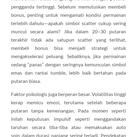
pengganda tertinggi. Sebelum memutuskan membeli
bonus, penting untuk mengamati kondisi permainan
terlebih dahulu—apakah simbol scatter cukup sering
muncul secara alami? Jika dalam 20–30 putaran
terakhir tidak ada satupun scatter yang terlihat,
membeli bonus bisa menjadi strategi untuk
mengakselerasi peluang. Sebaliknya, jika permainan
sedang “panas” dengan seringnya kemunculan simbol
emas dan rantai tumble, lebih baik bertahan pada
putaran biasa.
Faktor psikologis juga berperan besar. Volatilitas tinggi
kerap memicu emosi, terutama setelah beberapa
putaran tanpa kemenangan. Pada momen seperti
inilah keputusan impulsif seperti menggandakan
taruhan secara tiba-tiba atau memaksakan auto
spin dalam durasi panjang sering terjadi. Pendekatan