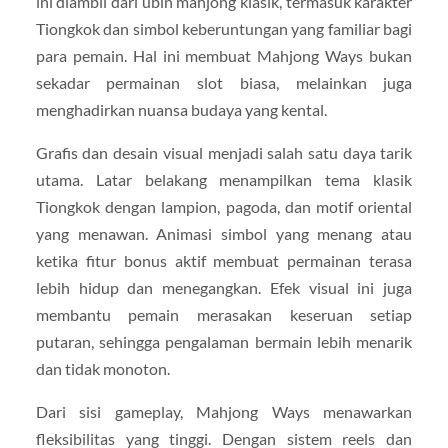
ini diambil dari ubin mahjong klasik, termasuk karakter
Tiongkok dan simbol keberuntungan yang familiar bagi
para pemain. Hal ini membuat Mahjong Ways bukan
sekadar permainan slot biasa, melainkan juga
menghadirkan nuansa budaya yang kental.
Grafis dan desain visual menjadi salah satu daya tarik
utama. Latar belakang menampilkan tema klasik
Tiongkok dengan lampion, pagoda, dan motif oriental
yang menawan. Animasi simbol yang menang atau
ketika fitur bonus aktif membuat permainan terasa
lebih hidup dan menegangkan. Efek visual ini juga
membantu pemain merasakan keseruan setiap
putaran, sehingga pengalaman bermain lebih menarik
dan tidak monoton.
Dari sisi gameplay, Mahjong Ways menawarkan
fleksibilitas yang tinggi. Dengan sistem reels dan