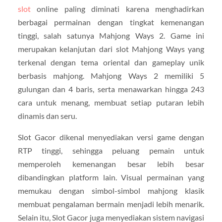
slot
online paling diminati karena menghadirkan
berbagai permainan dengan tingkat kemenangan
tinggi, salah satunya Mahjong Ways 2. Game ini
merupakan kelanjutan dari slot Mahjong Ways yang
terkenal dengan tema oriental dan gameplay unik
berbasis mahjong. Mahjong Ways 2 memiliki 5
gulungan dan 4 baris, serta menawarkan hingga 243
cara untuk menang, membuat setiap putaran lebih
dinamis dan seru.
Slot Gacor dikenal menyediakan versi game dengan
RTP tinggi, sehingga peluang pemain untuk
memperoleh kemenangan besar lebih besar
dibandingkan platform lain. Visual permainan yang
memukau dengan simbol-simbol mahjong klasik
membuat pengalaman bermain menjadi lebih menarik.
Selain itu, Slot Gacor juga menyediakan sistem navigasi