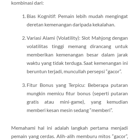
kombinasi dari:
Bias Kognitif: Pemain lebih mudah mengingat
deretan kemenangan daripada kekalahan.
Variasi Alami (Volatility): Slot Mahjong dengan
volatilitas tinggi memang dirancang untuk
memberikan kemenangan besar dalam jarak
waktu yang tidak terduga. Saat kemenangan ini
beruntun terjadi, muncullah persepsi “gacor”.
Fitur Bonus yang Terpicu: Beberapa putaran
mungkin memicu fitur bonus (seperti putaran
gratis atau mini-game), yang kemudian
memberi kesan mesin sedang “memberi”.
Memahami hal ini adalah langkah pertama menjadi
pemain yang cerdas. Alih-alih memburu mitos “gacor”,