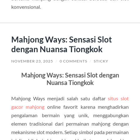
konvensional.
Mahjong Ways: Sensasi Slot
dengan Nuansa Tiongkok
NOVEMBER 23, 2025
/
0 COMMENTS
/
STICKY
Mahjong Ways: Sensasi Slot dengan
Nuansa Tiongkok
Mahjong Ways menjadi salah satu daftar
situs slot
gacor mahjong
online favorit karena menghadirkan
pengalaman bermain yang unik, menggabungkan
elemen tradisional dari permainan mahjong dengan
mekanisme slot modern. Setiap simbol pada permainan