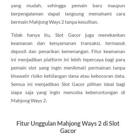
yang mudah, sehingga pemain baru maupun
berpengalaman dapat langsung memahami cara
bermain Mahjong Ways 2 tanpa kesulitan.
Tidak hanya itu, Slot Gacor juga menekankan
keamanan dan kenyamanan transaksi, termasuk
deposit dan penarikan kemenangan. Fitur keamanan
ini menjadikan platform ini lebih tepercaya bagi para
pemain slot yang ingin menikmati permainan tanpa
khawatir risiko kehilangan dana atau kebocoran data.
Semua ini menjadikan Slot Gacor pilihan ideal bagi
siapa saja yang ingin mencoba keberuntungan di
Mahjong Ways 2.
Fitur Unggulan Mahjong Ways 2 di Slot
Gacor