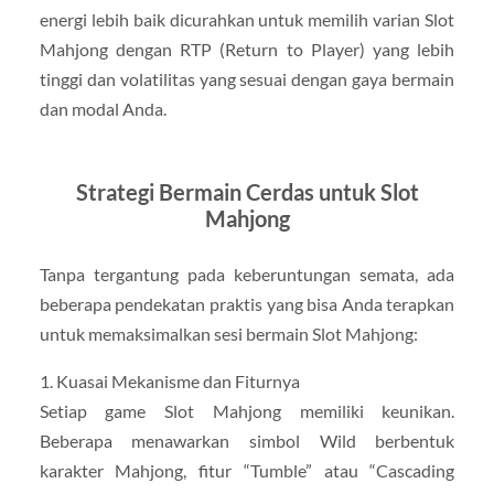
energi lebih baik dicurahkan untuk memilih varian Slot
Mahjong dengan RTP (Return to Player) yang lebih
tinggi dan volatilitas yang sesuai dengan gaya bermain
dan modal Anda.
Strategi Bermain Cerdas untuk Slot
Mahjong
Tanpa tergantung pada keberuntungan semata, ada
beberapa pendekatan praktis yang bisa Anda terapkan
untuk memaksimalkan sesi bermain Slot Mahjong:
1. Kuasai Mekanisme dan Fiturnya
Setiap game Slot Mahjong memiliki keunikan.
Beberapa menawarkan simbol Wild berbentuk
karakter Mahjong, fitur “Tumble” atau “Cascading