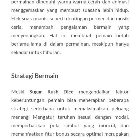
permainan dipenuhi warna-warna cerah dan animasi
menggemaskan yang membuat suasana lebih hidup.
Efek suara manis, seperti dentingan permen dan musik
ceria, menambah pengalaman bermain yang
menyenangkan. Hal ini membuat pemain betah
berlama-lama di dalam permainan, meskipun hanya
sekadar untuk hiburan.
Strategi Bermain
Meski
Sugar Rush Dice
mengandalkan faktor
keberuntungan, pemain bisa menerapkan beberapa
strategi sederhana untuk memaksimalkan peluang
menang. Mengatur taruhan sesuai dengan modal,
memperhatikan pola simbol yang muncul, dan
memanfaatkan fitur bonus secara optimal merupakan