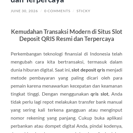
JUNE 30, 2026
/
0 COMMENTS
/
STICKY
Kemudahan Transaksi Modern di Situs Slot
Deposit QRIS Resmi dan Terpercaya
Perkembangan teknologi finansial di Indonesia telah
mengubah cara kita bertransaksi, termasuk dalam
dunia hiburan digital. Saat ini,
slot deposit qris
menjadi
metode pembayaran yang paling dicari oleh para
pemain karena menawarkan kecepatan dan keamanan
tingkat tinggi. Dengan menggunakan
qris slot
, Anda
tidak perlu lagi repot melakukan transfer bank manual
yang sering kali terkena gangguan atau menginput
nomor rekening yang panjang. Cukup buka aplikasi
perbankan atau dompet digital Anda, pindai kodenya,