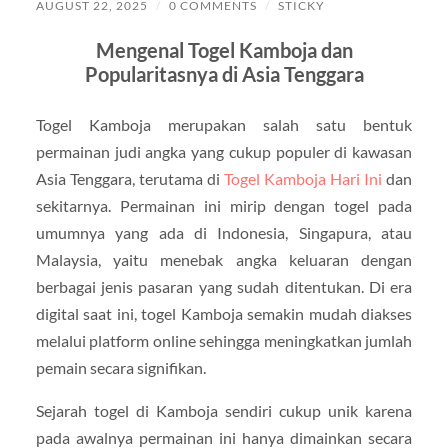
AUGUST 22, 2025
/
0 COMMENTS
/
STICKY
Mengenal Togel Kamboja dan
Popularitasnya di Asia Tenggara
Togel Kamboja merupakan salah satu bentuk
permainan judi angka yang cukup populer di kawasan
Asia Tenggara, terutama di
Togel Kamboja Hari Ini
dan
sekitarnya. Permainan ini mirip dengan togel pada
umumnya yang ada di Indonesia, Singapura, atau
Malaysia, yaitu menebak angka keluaran dengan
berbagai jenis pasaran yang sudah ditentukan. Di era
digital saat ini, togel Kamboja semakin mudah diakses
melalui platform online sehingga meningkatkan jumlah
pemain secara signifikan.
Sejarah togel di Kamboja sendiri cukup unik karena
pada awalnya permainan ini hanya dimainkan secara