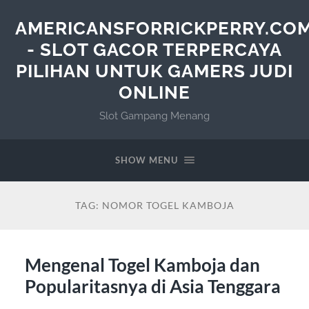
AMERICANSFORRICKPERRY.CO
- SLOT GACOR TERPERCAYA
PILIHAN UNTUK GAMERS JUDI
ONLINE
Slot Gampang Menang
SHOW MENU
TAG:
NOMOR TOGEL KAMBOJA
Mengenal Togel Kamboja dan
Popularitasnya di Asia Tenggara