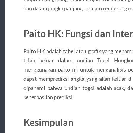
dan dalam jangka panjang, pemain cenderung m
Paito HK: Fungsi dan Inte
Paito HK adalah tabel atau grafik yang menamp
telah keluar dalam undian Togel Hongko
menggunakan paito ini untuk menganalisis po
dapat memprediksi angka yang akan keluar d
dipahami bahwa undian togel adalah acak, d
keberhasilan prediksi.
Kesimpulan