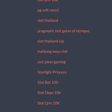
pg soft resmi
slot thailand
pragmatic slot gates of olympus
slot thailand vip
mahjong ways slot
slot joker gaming
Starlight Princess
Slot Bet 100
Slot Depo 10k
Slot Qris 10K