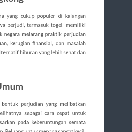
na yang cukup populer di kalangan
a berjudi, termasuk togel, memiliki
ak negara melarang praktik perjudian
n, kerugian finansial, dan masalah
lternatif hiburan yang lebih sehat dan
 Umum
h bentuk perjudian yang melibatkan
elihatnya sebagai cara cepat untuk
asarkan pada keberuntungan semata
. Peluang untuk menang sangat kecil,