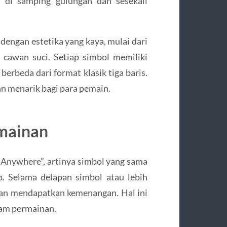
i di samping gulungan dan sesekali
engan estetika yang kaya, mulai dari
cawan suci. Setiap simbol memiliki
berbeda dari format klasik tiga baris.
an menarik bagi para pemain.
mainan
Anywhere”, artinya simbol yang sama
p. Selama delapan simbol atau lebih
kan mendapatkan kemenangan. Hal ini
lam permainan.