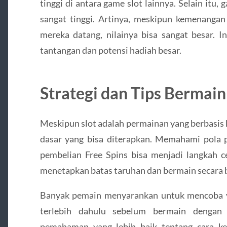
tinggi di antara game slot lainnya. Selain itu, 
sangat tinggi. Artinya, meskipun kemenangan 
mereka datang, nilainya bisa sangat besar. 
tantangan dan potensi hadiah besar.
Strategi dan Tips Bermain
Meskipun slot adalah permainan yang berbasis 
dasar yang bisa diterapkan. Memahami pola
pembelian Free Spins bisa menjadi langkah ce
menetapkan batas taruhan dan bermain secara 
Banyak pemain menyarankan untuk mencoba 
terlebih dahulu sebelum bermain dengan
pemahaman yang lebih baik tentang cara ker