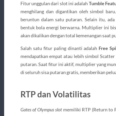
Fitur unggulan dari slot ini adalah
Tumble Feat
menghilang dan digantikan oleh simbol baru
beruntun dalam satu putaran. Selain itu, ada
bentuk bola energi berwarna. Multiplier ini bi
akan dikalikan dengan total kemenangan saat pu
Salah satu fitur paling dinanti adalah
Free Sp
mendapatkan empat atau lebih simbol Scatter 
putaran. Saat fitur ini aktif, multiplier yang 
di seluruh sisa putaran gratis, memberikan pel
RTP dan Volatilitas
Gates of Olympus slot
memiliki RTP (Return to P