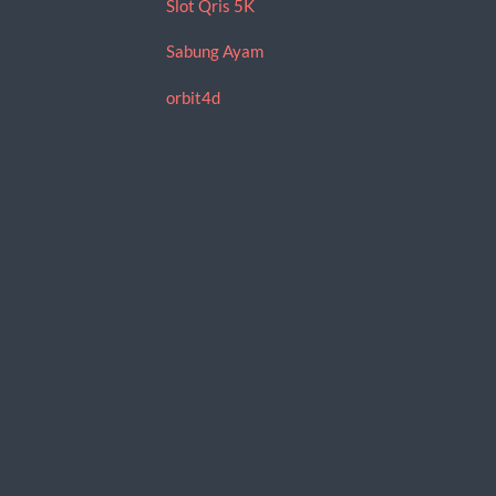
Slot Qris 5K
Sabung Ayam
orbit4d