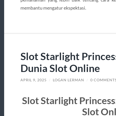
membantu mengatur ekspektasi.
Slot Starlight Prince
Dunia Slot Online
APRIL 9, 2025
/
LOGAN LERMAN
/
0 COMMENT
Slot Starlight Princes
Slot On