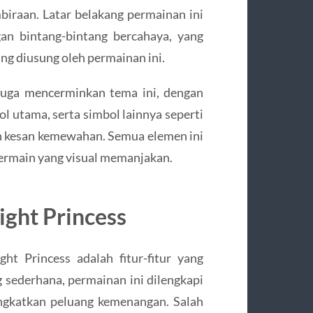
raan. Latar belakang permainan ini
an bintang-bintang bercahaya, yang
g diusung oleh permainan ini.
juga mencerminkan tema ini, dengan
ol utama, serta simbol lainnya seperti
 kesan kemewahan. Semua elemen ini
ermain yang visual memanjakan.
ight Princess
ght Princess adalah fitur-fitur yang
 sederhana, permainan ini dilengkapi
ngkatkan peluang kemenangan. Salah