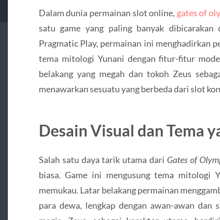
Dalam dunia permainan slot online,
gates of o
satu game yang paling banyak dibicarakan
Pragmatic Play, permainan ini menghadirkan
tema mitologi Yunani dengan fitur-fitur mod
belakang yang megah dan tokoh Zeus sebag
menawarkan sesuatu yang berbeda dari slot kon
Desain Visual dan Tema 
Salah satu daya tarik utama dari
Gates of Olymp
biasa. Game ini mengusung tema mitologi Y
memukau. Latar belakang permainan menggam
para dewa, lengkap dengan awan-awan dan s