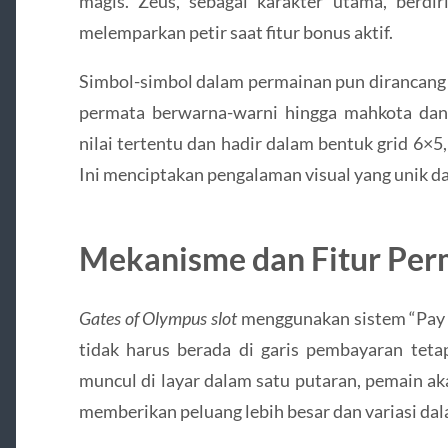
magis. Zeus, sebagai karakter utama, berdir
melemparkan petir saat fitur bonus aktif.
Simbol-simbol dalam permainan pun dirancang d
permata berwarna-warni hingga mahkota dan 
nilai tertentu dan hadir dalam bentuk grid 6×5, 
Ini menciptakan pengalaman visual yang unik d
Mekanisme dan Fitur Per
Gates of Olympus slot
menggunakan sistem “Pay 
tidak harus berada di garis pembayaran teta
muncul di layar dalam satu putaran, pemain a
memberikan peluang lebih besar dan variasi da