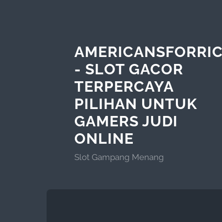
AMERICANSFORRI
- SLOT GACOR
TERPERCAYA
PILIHAN UNTUK
GAMERS JUDI
ONLINE
Slot Gampang Menang