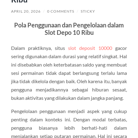
APRIL 20, 2026
/
0 COMMENTS
/
STICKY
Pola Penggunaan dan Pengelolaan dalam
Slot Depo 10 Ribu
Dalam praktiknya, situs
slot deposit 10000
gacor
sering digunakan dalam durasi yang relatif singkat. Hal
ini disebabkan oleh keterbatasan saldo yang membuat
sesi permainan tidak dapat berlangsung terlalu lama
jika tidak dikelola dengan baik. Oleh karena itu, banyak
pengguna menjadikannya sebagai hiburan sesaat,
bukan aktivitas yang dilakukan dalam jangka panjang.
Pengelolaan penggunaan menjadi aspek yang cukup
penting dalam konteks ini. Dengan modal terbatas,
pengguna biasanya lebih berhati-hati dalam
menjalankan setiap putaran permainan. Hal ini secara