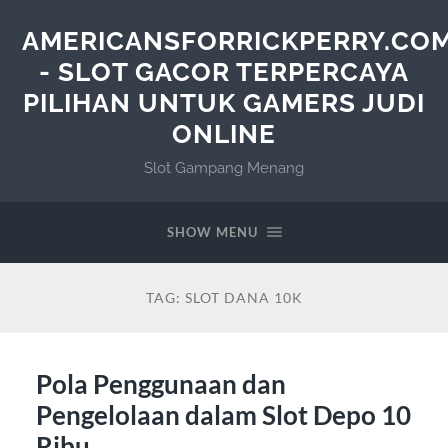
AMERICANSFORRICKPERRY.CO
- SLOT GACOR TERPERCAYA
PILIHAN UNTUK GAMERS JUDI
ONLINE
Slot Gampang Menang
SHOW MENU
TAG:
SLOT DANA 10K
Pola Penggunaan dan
Pengelolaan dalam Slot Depo 10
Ribu