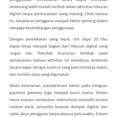
seseorang lebih mudah terlibat dalam aktivitas hiburan
digital tanpa perencanaan yang matang. Oleh karena
itu, kesadaran pengguna menjadi faktor penting dalam
menjaga keseimbangan penggunaan.
Dengan pendekatan yang tepat, slot depo 10 ribu
dapat tetap menjadi bagian dari hiburan digital yang
ringan dan fleksibel. Kuncinya terletak pada
pemahaman bahwa aktivitas ini sebaiknya dinikmati
secara wajar, dengan kontrol yang baik terhadap waktu
dan sumber daya yang digunakan.
Selain keamanan, standardisasi teknis pada integrasi
payment gateway juga menjadi kunci utama. Sistem
harus mampu melakukan sinkronisasi otomatis antara
catatan bank, penyedia layanan dompet digital, dan
saldo akun pengguna tanpa adanya jeda waktu. Dalam