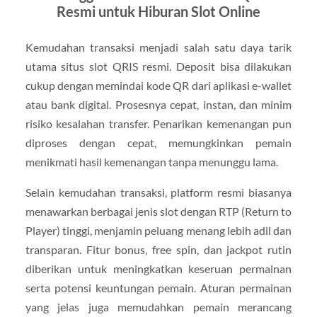
Resmi untuk Hiburan Slot Online
Kemudahan transaksi menjadi salah satu daya tarik
utama situs slot QRIS resmi. Deposit bisa dilakukan
cukup dengan memindai kode QR dari aplikasi e-wallet
atau bank digital. Prosesnya cepat, instan, dan minim
risiko kesalahan transfer. Penarikan kemenangan pun
diproses dengan cepat, memungkinkan pemain
menikmati hasil kemenangan tanpa menunggu lama.
Selain kemudahan transaksi, platform resmi biasanya
menawarkan berbagai jenis slot dengan RTP (Return to
Player) tinggi, menjamin peluang menang lebih adil dan
transparan. Fitur bonus, free spin, dan jackpot rutin
diberikan untuk meningkatkan keseruan permainan
serta potensi keuntungan pemain. Aturan permainan
yang jelas juga memudahkan pemain merancang