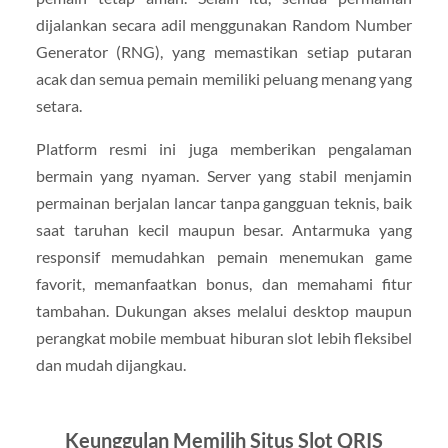
dijalankan secara adil menggunakan Random Number
Generator (RNG), yang memastikan setiap putaran
acak dan semua pemain memiliki peluang menang yang
setara.
Platform resmi ini juga memberikan pengalaman
bermain yang nyaman. Server yang stabil menjamin
permainan berjalan lancar tanpa gangguan teknis, baik
saat taruhan kecil maupun besar. Antarmuka yang
responsif memudahkan pemain menemukan game
favorit, memanfaatkan bonus, dan memahami fitur
tambahan. Dukungan akses melalui desktop maupun
perangkat mobile membuat hiburan slot lebih fleksibel
dan mudah dijangkau.
Keunggulan Memilih Situs Slot QRIS