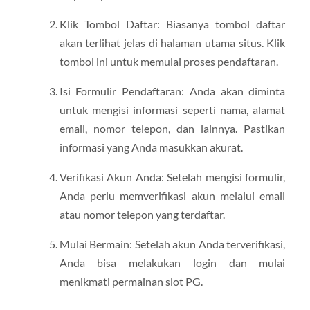
Klik Tombol Daftar: Biasanya tombol daftar
akan terlihat jelas di halaman utama situs. Klik
tombol ini untuk memulai proses pendaftaran.
Isi Formulir Pendaftaran: Anda akan diminta
untuk mengisi informasi seperti nama, alamat
email, nomor telepon, dan lainnya. Pastikan
informasi yang Anda masukkan akurat.
Verifikasi Akun Anda: Setelah mengisi formulir,
Anda perlu memverifikasi akun melalui email
atau nomor telepon yang terdaftar.
Mulai Bermain: Setelah akun Anda terverifikasi,
Anda bisa melakukan login dan mulai
menikmati permainan slot PG.