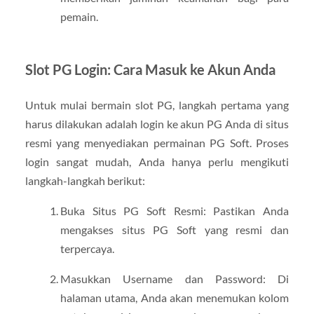
pemain.
Slot PG Login: Cara Masuk ke Akun Anda
Untuk mulai bermain slot PG, langkah pertama yang
harus dilakukan adalah login ke akun PG Anda di situs
resmi yang menyediakan permainan PG Soft. Proses
login sangat mudah, Anda hanya perlu mengikuti
langkah-langkah berikut:
Buka Situs PG Soft Resmi: Pastikan Anda
mengakses situs PG Soft yang resmi dan
terpercaya.
Masukkan Username dan Password: Di
halaman utama, Anda akan menemukan kolom