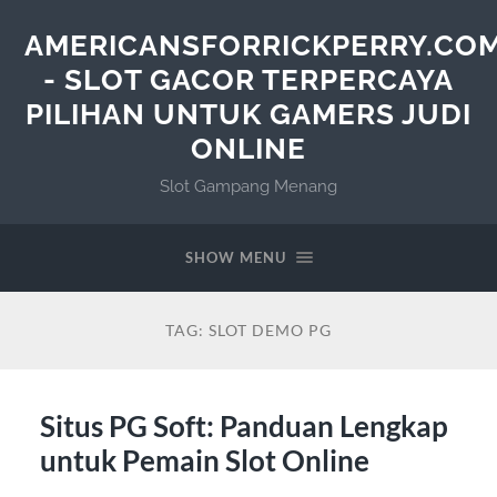
AMERICANSFORRICKPERRY.CO
- SLOT GACOR TERPERCAYA
PILIHAN UNTUK GAMERS JUDI
ONLINE
Slot Gampang Menang
SHOW MENU
TAG:
SLOT DEMO PG
Situs PG Soft: Panduan Lengkap
untuk Pemain Slot Online