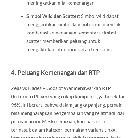
meningkatkan nilai kemenangan.
Simbol Wild dan Scatter
: Simbol wild dapat
menggantikan simbol lain untuk membentuk
kombinasi kemenangan, sementara simbol
scatter memberikan peluang untuk
mengaktifkan fitur bonus atau free spins.
4.
Peluang Kemenangan dan RTP
Zeus vs Hades – Gods of War menawarkan RTP
(Return to Player) yang cukup kompetitif, yaitu sekitar
96%. Ini berarti bahwa dalam jangka panjang, pemain
bisa mengharapkan pengembalian yang relatif adil dari
permainan ini. Meski demikian, karena slot ini
termasuk dalam kategori permainan varians tinggi,
kemenangan besar biasanya lebih jarang tetapi lebih