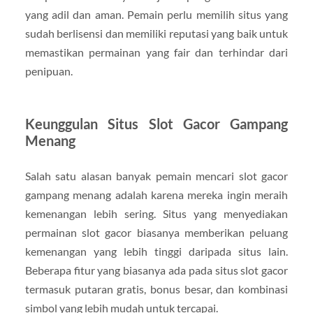
yang adil dan aman. Pemain perlu memilih situs yang
sudah berlisensi dan memiliki reputasi yang baik untuk
memastikan permainan yang fair dan terhindar dari
penipuan.
Keunggulan Situs Slot Gacor Gampang
Menang
Salah satu alasan banyak pemain mencari slot gacor
gampang menang adalah karena mereka ingin meraih
kemenangan lebih sering. Situs yang menyediakan
permainan slot gacor biasanya memberikan peluang
kemenangan yang lebih tinggi daripada situs lain.
Beberapa fitur yang biasanya ada pada situs slot gacor
termasuk putaran gratis, bonus besar, dan kombinasi
simbol yang lebih mudah untuk tercapai.