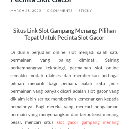
MARCH 28, 2025
/
0 COMMENTS
/
STICKY
Situs Link Slot Gampang Menang: Pilihan
Tepat Untuk Pecinta Slot Gacor
Di dunia perjudian online, slot menjadi salah satu
permainan yang paling diminati. Seiring
berkembangnya teknologi, permainan slot online
semakin mudah diakses dan memberikan berbagai
pilihan menarik bagi pemain. Salah satu jenis
permainan yang banyak dicari adalah slot gacor yang
diklaim lebih sering memberikan kemenangan kepada
pemainnya. Bagi mereka yang mencari pengalaman
bermain yang menyenangkan dan berpotensi menang
besar, mencari situs
slot gacor gampang menang