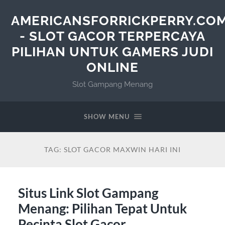
AMERICANSFORRICKPERRY.CO
- SLOT GACOR TERPERCAYA
PILIHAN UNTUK GAMERS JUDI
ONLINE
Slot Gampang Menang
SHOW MENU
TAG:
SLOT GACOR MAXWIN HARI INI
Situs Link Slot Gampang
Menang: Pilihan Tepat Untuk
Pecinta Slot Gacor