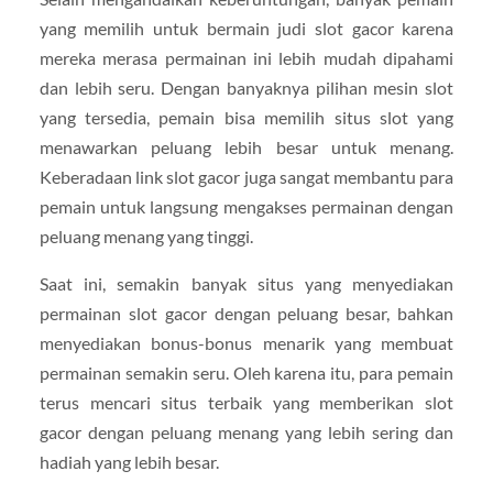
yang memilih untuk bermain judi slot gacor karena
mereka merasa permainan ini lebih mudah dipahami
dan lebih seru. Dengan banyaknya pilihan mesin slot
yang tersedia, pemain bisa memilih situs slot yang
menawarkan peluang lebih besar untuk menang.
Keberadaan link slot gacor juga sangat membantu para
pemain untuk langsung mengakses permainan dengan
peluang menang yang tinggi.
Saat ini, semakin banyak situs yang menyediakan
permainan slot gacor dengan peluang besar, bahkan
menyediakan bonus-bonus menarik yang membuat
permainan semakin seru. Oleh karena itu, para pemain
terus mencari situs terbaik yang memberikan slot
gacor dengan peluang menang yang lebih sering dan
hadiah yang lebih besar.