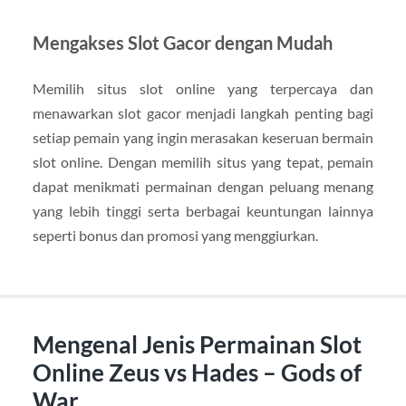
Mengakses Slot Gacor dengan Mudah
Memilih situs slot online yang terpercaya dan
menawarkan slot gacor menjadi langkah penting bagi
setiap pemain yang ingin merasakan keseruan bermain
slot online. Dengan memilih situs yang tepat, pemain
dapat menikmati permainan dengan peluang menang
yang lebih tinggi serta berbagai keuntungan lainnya
seperti bonus dan promosi yang menggiurkan.
Mengenal Jenis Permainan Slot
Online Zeus vs Hades – Gods of
War