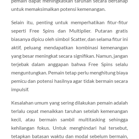
pemain dapat meningkatkan taruhan secara bertahap
untuk memaksimalkan potensi kemenangan.
Selain itu, penting untuk memperhatikan fitur-fitur
seperti Free Spins dan Multiplier. Putaran gratis
biasanya dipicu oleh simbol Scatter, dan selama fitur ini
aktif, peluang mendapatkan kombinasi kemenangan
yang besar meningkat secara signifikan. Namun, jangan
terjebak dalam anggapan bahwa Free Spins selalu
menguntungkan. Pemain tetap perlu menghitung biaya
pemicu dan potensi hasilnya agar tidak bermain secara
impulsif.
Kesalahan umum yang sering dilakukan pemain adalah
terlalu cepat menaikkan taruhan setelah kemenangan
kecil, atau bermain sambil multitasking sehingga
kehilangan fokus. Untuk menghindari hal tersebut,
tetapkan batasan waktu dan modal sebelum bermain,