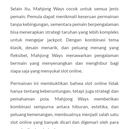
Selain itu, Mahjong Ways cocok untuk semua jenis
pemain. Pemula dapat menikmati keseruan permainan
tanpa kebingungan, sementara pemain berpengalaman
bisa menerapkan strategi taruhan yang lebih kompleks
untuk mengejar jackpot. Dengan kombinasi tema
klasik, desain menarik, dan peluang menang yang
fleksibel, Mahjong Ways menawarkan pengalaman
bermain yang menyenangkan dan menghibur bagi
siapa saja yang menyukai slot online.
Permainan ini membuktikan bahwa slot online tidak
hanya tentang keberuntungan, tetapi juga strategi dan
pemahaman pola. Mahjong Ways memberikan
kombinasi sempurna antara hiburan, estetika, dan
peluang kemenangan, membuatnya menjadi salah satu
slot online yang banyak dicari dan digemari oleh para