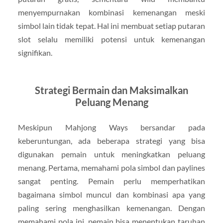
menyempurnakan kombinasi kemenangan meski
simbol lain tidak tepat. Hal ini membuat setiap putaran
slot selalu memiliki potensi untuk kemenangan
signifikan.
Strategi Bermain dan Maksimalkan
Peluang Menang
Meskipun Mahjong Ways bersandar pada
keberuntungan, ada beberapa strategi yang bisa
digunakan pemain untuk meningkatkan peluang
menang. Pertama, memahami pola simbol dan paylines
sangat penting. Pemain perlu memperhatikan
bagaimana simbol muncul dan kombinasi apa yang
paling sering menghasilkan kemenangan. Dengan
memahami pola ini, pemain bisa menentukan taruhan