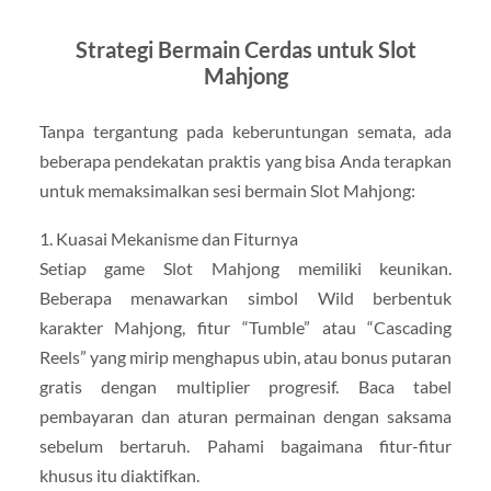
Strategi Bermain Cerdas untuk Slot
Mahjong
Tanpa tergantung pada keberuntungan semata, ada
beberapa pendekatan praktis yang bisa Anda terapkan
untuk memaksimalkan sesi bermain Slot Mahjong:
1. Kuasai Mekanisme dan Fiturnya
Setiap game Slot Mahjong memiliki keunikan.
Beberapa menawarkan simbol Wild berbentuk
karakter Mahjong, fitur “Tumble” atau “Cascading
Reels” yang mirip menghapus ubin, atau bonus putaran
gratis dengan multiplier progresif. Baca tabel
pembayaran dan aturan permainan dengan saksama
sebelum bertaruh. Pahami bagaimana fitur-fitur
khusus itu diaktifkan.