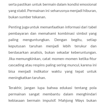
serta pastikan untuk bermain dalam kondisi emosional
yang stabil. Permainan ini seharusnya menjadi hiburan,
bukan sumber tekanan.
Penting juga untuk memanfaatkan informasi dari tabel
pembayaran dan memahami kombinasi simbol yang
paling menguntungkan. Dengan begitu, setiap
keputusan taruhan menjadi lebih terukur dan
berdasarkan analisis, bukan sekadar keberuntungan.
Jika memungkinkan, catat momen-momen ketika fitur
cascading atau respins paling sering muncul, karena ini
bisa menjadi indikator waktu yang tepat untuk
meningkatkan taruhan.
Terakhir, jangan lupa bahwa edukasi tentang pola
permainan sangat membantu dalam menghindari
kebiasaan bermain impulsif. Mahjong Ways bukan