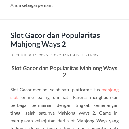
Anda sebagai pemain.
Slot Gacor dan Popularitas
Mahjong Ways 2
DECEMBER 14, 2025
/
0 COMMENTS
/
STICKY
Slot Gacor dan Popularitas Mahjong Ways
2
Slot Gacor menjadi salah satu platform situs
mahjong
slot
online paling diminati karena menghadirkan
berbagai permainan dengan tingkat kemenangan
tinggi, salah satunya Mahjong Ways 2. Game ini
merupakan kelanjutan dari slot Mahjong Ways yang
terkenal dengan tema oriental dan gameplay unik