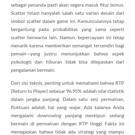
sebagai penanda pasti akan segera masuk fitur bonus.
Scatter hitam hanyalah salah satu varian desain dari
simbol scatter dalam game ini. Kemunculannya tetap
bergantung pada probabilitas yang sama seperti
scatter berwarna lain. Namun, kepercayaan ini tetap
menarik karena memberikan semangat tersendiri bagi
pemain—yang justru menunjukkan bahwa aspek
psikologis dan hiburan tidak bisa dilepaskan dari
pengalaman bermain.
Dari sisi teknis, penting untuk memahami bahwa RTP
(Return to Player) sebesar 96.95% adalah nilai statistik
dalam jangka panjang. Dalam satu sesi permainan,
fluktuasi adalah hal yang wajar. Ada kalanya Anda
mengalami downswing panjang meskipun sedang
bermain di permainan dengan RTP tinggi. Fakta ini
menegaskan bahwa tidak ada strategi yang mampu