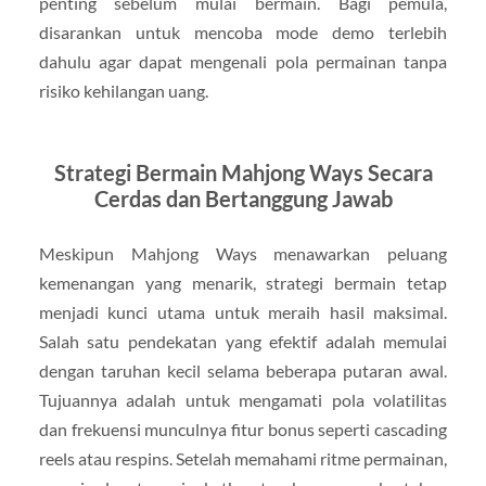
penting sebelum mulai bermain. Bagi pemula,
disarankan untuk mencoba mode demo terlebih
dahulu agar dapat mengenali pola permainan tanpa
risiko kehilangan uang.
Strategi Bermain Mahjong Ways Secara
Cerdas dan Bertanggung Jawab
Meskipun Mahjong Ways menawarkan peluang
kemenangan yang menarik, strategi bermain tetap
menjadi kunci utama untuk meraih hasil maksimal.
Salah satu pendekatan yang efektif adalah memulai
dengan taruhan kecil selama beberapa putaran awal.
Tujuannya adalah untuk mengamati pola volatilitas
dan frekuensi munculnya fitur bonus seperti cascading
reels atau respins. Setelah memahami ritme permainan,