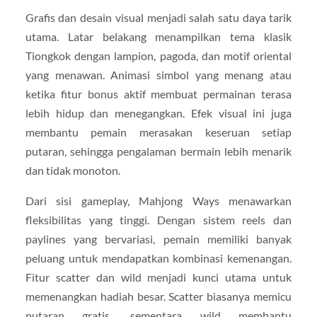
Grafis dan desain visual menjadi salah satu daya tarik
utama. Latar belakang menampilkan tema klasik
Tiongkok dengan lampion, pagoda, dan motif oriental
yang menawan. Animasi simbol yang menang atau
ketika fitur bonus aktif membuat permainan terasa
lebih hidup dan menegangkan. Efek visual ini juga
membantu pemain merasakan keseruan setiap
putaran, sehingga pengalaman bermain lebih menarik
dan tidak monoton.
Dari sisi gameplay, Mahjong Ways menawarkan
fleksibilitas yang tinggi. Dengan sistem reels dan
paylines yang bervariasi, pemain memiliki banyak
peluang untuk mendapatkan kombinasi kemenangan.
Fitur scatter dan wild menjadi kunci utama untuk
memenangkan hadiah besar. Scatter biasanya memicu
putaran gratis, sementara wild membantu