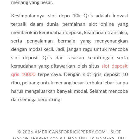
menang yang besar.
Kesimpulannya, slot depo 10k Qris adalah inovasi
terbaik dalam dunia permainan slot online yang
memberikan kemudahan deposit, keamanan transaksi,
serta pengalaman bermain yang menyenangkan
dengan modal kecil. Jadi, jangan ragu untuk mencoba
slot deposit Qris dan rasakan keuntungan serta
kemudahan yang ditawarkan oleh situs
slot deposit
qris 10000
terpercaya. Dengan slot qris deposit 10
ribu, peluang untuk menang besar terbuka lebar tanpa
harus mengeluarkan banyak modal. Selamat mencoba
dan semoga beruntung!
© 2026
AMERICANSFORRICKPERRY.COM – SLOT
GACOR TERPERCAYA PILIHAN UNTUK GAMERS JUDI