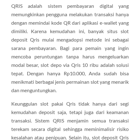
QRIS adalah sistem pembayaran digital yang
memungkinkan pengguna melakukan transaksi hanya
dengan memindai kode QR dari aplikasi e-wallet yang
dimiliki. Karena kemudahan ini, banyak situs slot
deposit Qris mulai mengadopsi metode ini sebagai
sarana pembayaran. Bagi para pemain yang ingin
mencoba peruntungan tanpa harus mengeluarkan
modal besar, slot depo via Qris 10 ribu adalah solusi
tepat. Dengan hanya Rp10.000, Anda sudah bisa
menikmati berbagai jenis permainan slot yang menarik
dan menguntungkan.
Keunggulan slot pakai Qris tidak hanya dari segi
kemudahan deposit saja, tetapi juga dari keamanan
transaksi. Sistem QRIS menjamin semua transaksi
terekam secara digital sehingga meminimalisir risiko
kesalahan atau penipuan. Selain itu, slot deposit Qris