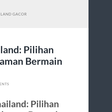
AILAND GACOR
land: Pilihan
laman Bermain
ENTS
hailand: Pilihan