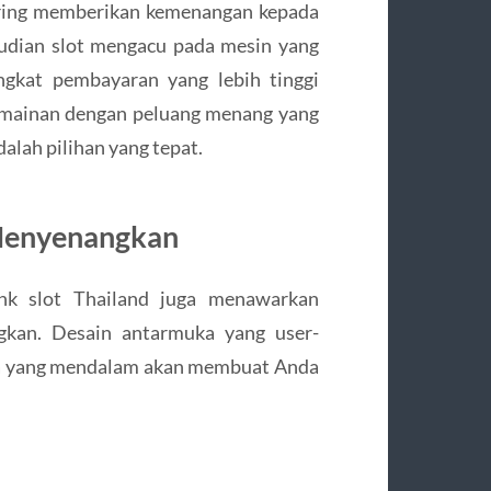
sering memberikan kemenangan kepada
judian slot mengacu pada mesin yang
ngkat pembayaran yang lebih tinggi
ermainan dengan peluang menang yang
dalah pilihan yang tepat.
Menyenangkan
ink slot Thailand juga menawarkan
kan. Desain antarmuka yang user-
suara yang mendalam akan membuat Anda