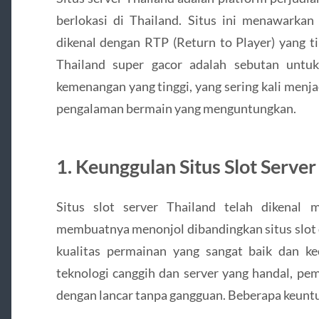
berlokasi di Thailand. Situs ini menawarkan
dikenal dengan RTP (Return to Player) yang t
Thailand super gacor adalah sebutan untuk
kemenangan yang tinggi, yang sering kali menj
pengalaman bermain yang menguntungkan.
1. Keunggulan Situs Slot Server
Situs slot server Thailand telah dikenal 
membuatnya menonjol dibandingkan situs slot d
kualitas permainan yang sangat baik dan ke
teknologi canggih dan server yang handal, pe
dengan lancar tanpa gangguan. Beberapa keunt