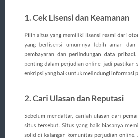
1. Cek Lisensi dan Keamanan
Pilih situs yang memiliki lisensi resmi dari oto
yang berlisensi umumnya lebih aman dan 
pembayaran dan perlindungan data pribadi
penting dalam perjudian online, jadi pastikan 
enkripsi yang baik untuk melindungi informasi p
2. Cari Ulasan dan Reputasi
Sebelum mendaftar, carilah ulasan dari pema
situs tersebut. Situs yang baik biasanya memi
solid di kalangan komunitas perjudian online