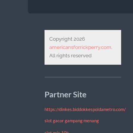
Copyright 2026
americansforrickperry.com
.
All rights reserved
Partner Site
https://dinkes.biddokkespoldametro.com/
slot gacor gampang menang
slot qris 10k