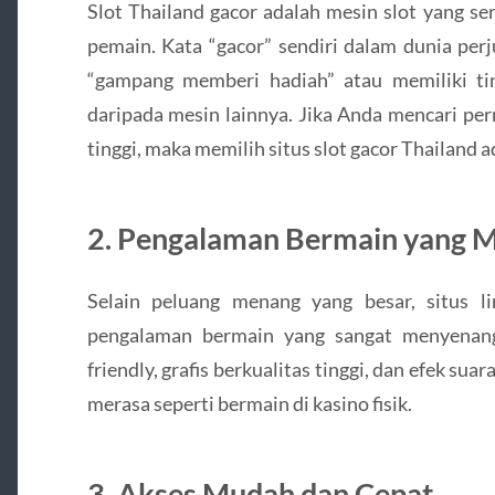
Slot Thailand gacor adalah mesin slot yang 
pemain. Kata “gacor” sendiri dalam dunia per
“gampang memberi hadiah” atau memiliki ti
daripada mesin lainnya. Jika Anda mencari p
tinggi, maka memilih situs slot gacor Thailand a
2. Pengalaman Bermain yang 
Selain peluang menang yang besar, situs l
pengalaman bermain yang sangat menyenang
friendly, grafis berkualitas tinggi, dan efek 
merasa seperti bermain di kasino fisik.
3. Akses Mudah dan Cepat