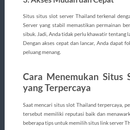
Situs situs slot server Thailand terkenal den
Server yang stabil memastikan permainan ber
sibuk. Jadi, Anda tidak perlu khawatir tentang 
Dengan akses cepat dan lancar, Anda dapat f
peluang menang.
Cara Menemukan Situs S
yang Terpercaya
Saat mencari situs slot Thailand terpercaya, 
tersebut memiliki reputasi baik dan menawark
beberapa tips untuk memilih situs link server T