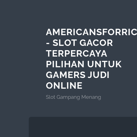
AMERICANSFORRI
- SLOT GACOR
TERPERCAYA
PILIHAN UNTUK
GAMERS JUDI
ONLINE
Slot Gampang Menang