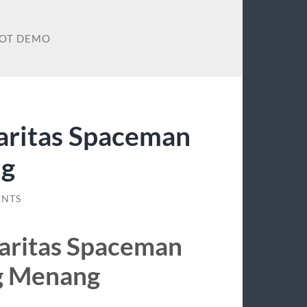
LOT DEMO
laritas Spaceman
ng
ENTS
laritas Spaceman
g Menang