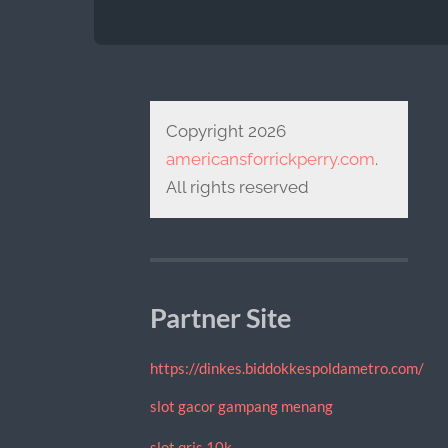
Copyright 2026
americansforrickperry.com
.
All rights reserved
Partner Site
https://dinkes.biddokkespoldametro.com/
slot gacor gampang menang
slot qris 10k