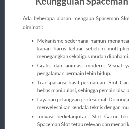
Keunggulan Spaceman S
Ada beberapa alasan mengapa Spaceman Slot
diminati:
Mekanisme sederhana namun menantan
kapan harus keluar sebelum multiplie
menegangkan sekaligus mudah dipahami
Grafis dan animasi modern: Visual y
pengalaman bermain lebih hidup.
Transparansi hasil permainan: Slot Ga
bebas manipulasi, sehingga pemain bisa 
Layanan pelanggan profesional: Dukung
menyelesaikan kendala teknis dengan mu
Inovasi berkelanjutan: Slot Gacor te
Spaceman Slot tetap relevan dan menarik