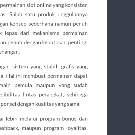
 permainan slot online yang konsisten
as. Salah satu produk unggulannya
ngan konsep sederhana namun penuh
ak lepas dari mekanisme permainan
ran penuh dengan keputusan penting:
enangan.
an sistem yang stabil, grafis yang
a. Hal ini membuat permainan dapat
pemain pemula maupun yang sudah
ibilitas lintas perangkat, sehingga
ponsel dengan kualitas yang sama.
ai lebih melalui program bonus dan
shback, maupun program loyalitas,