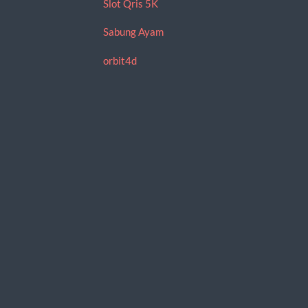
Slot Qris 5K
Sabung Ayam
orbit4d