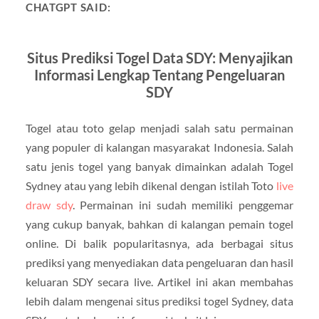
CHATGPT SAID:
Situs Prediksi Togel Data SDY: Menyajikan
Informasi Lengkap Tentang Pengeluaran
SDY
Togel atau toto gelap menjadi salah satu permainan
yang populer di kalangan masyarakat Indonesia. Salah
satu jenis togel yang banyak dimainkan adalah Togel
Sydney atau yang lebih dikenal dengan istilah Toto
live
draw sdy
. Permainan ini sudah memiliki penggemar
yang cukup banyak, bahkan di kalangan pemain togel
online. Di balik popularitasnya, ada berbagai situs
prediksi yang menyediakan data pengeluaran dan hasil
keluaran SDY secara live. Artikel ini akan membahas
lebih dalam mengenai situs prediksi togel Sydney, data