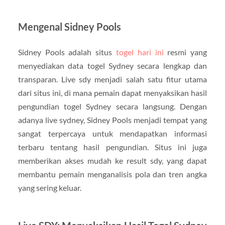
Mengenal Sidney Pools
Sidney Pools adalah situs
togel hari ini
resmi yang
menyediakan data togel Sydney secara lengkap dan
transparan. Live sdy menjadi salah satu fitur utama
dari situs ini, di mana pemain dapat menyaksikan hasil
pengundian togel Sydney secara langsung. Dengan
adanya live sydney, Sidney Pools menjadi tempat yang
sangat terpercaya untuk mendapatkan informasi
terbaru tentang hasil pengundian. Situs ini juga
memberikan akses mudah ke result sdy, yang dapat
membantu pemain menganalisis pola dan tren angka
yang sering keluar.