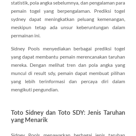
statistik, pola angka sebelumnya, dan pengalaman para
pemain togel yang berpengalaman. Prediksi togel
sydney dapat meningkatkan peluang kemenangan,
meskipun tetap ada unsur keberuntungan dalam
permainan ini.
Sidney Pools menyediakan berbagai prediksi togel
yang dapat membantu pemain merencanakan taruhan
mereka. Dengan melihat tren dan pola angka yang
muncul di result sdy, pemain dapat membuat pilihan
yang lebih terinformasi dan percaya diri dalam
mengikuti pengundian.
Toto Sidney dan Toto SDY: Jenis Taruhan
yang Menarik
Sidney Pools menawarkan berbagai jenis taruhan