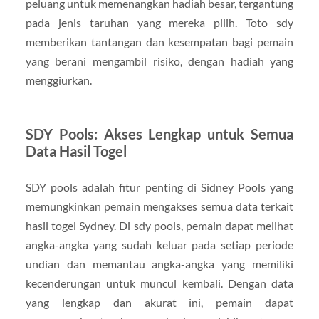
peluang untuk memenangkan hadiah besar, tergantung
pada jenis taruhan yang mereka pilih. Toto sdy
memberikan tantangan dan kesempatan bagi pemain
yang berani mengambil risiko, dengan hadiah yang
menggiurkan.
SDY Pools: Akses Lengkap untuk Semua
Data Hasil Togel
SDY pools adalah fitur penting di Sidney Pools yang
memungkinkan pemain mengakses semua data terkait
hasil togel Sydney. Di sdy pools, pemain dapat melihat
angka-angka yang sudah keluar pada setiap periode
undian dan memantau angka-angka yang memiliki
kecenderungan untuk muncul kembali. Dengan data
yang lengkap dan akurat ini, pemain dapat