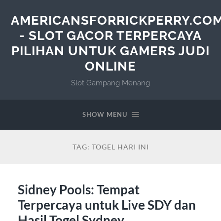
AMERICANSFORRICKPERRY.CO
- SLOT GACOR TERPERCAYA
PILIHAN UNTUK GAMERS JUDI
ONLINE
Slot Gampang Menang
SHOW MENU
TAG:
TOGEL HARI INI
Sidney Pools: Tempat
Terpercaya untuk Live SDY dan
Hasil Togel Sydney