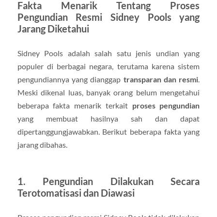
Fakta Menarik Tentang Proses
Pengundian Resmi Sidney Pools yang
Jarang Diketahui
Sidney Pools adalah salah satu jenis undian yang
populer di berbagai negara, terutama karena sistem
pengundiannya yang dianggap
transparan dan resmi
.
Meski dikenal luas, banyak orang belum mengetahui
beberapa fakta menarik terkait
proses pengundian
yang membuat hasilnya sah dan dapat
dipertanggungjawabkan. Berikut beberapa fakta yang
jarang dibahas.
1. Pengundian Dilakukan Secara
Terotomatisasi dan Diawasi