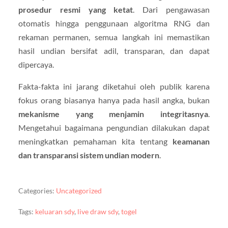
prosedur resmi yang ketat
. Dari pengawasan
otomatis hingga penggunaan algoritma RNG dan
rekaman permanen, semua langkah ini memastikan
hasil undian bersifat adil, transparan, dan dapat
dipercaya.
Fakta-fakta ini jarang diketahui oleh publik karena
fokus orang biasanya hanya pada hasil angka, bukan
mekanisme yang menjamin integritasnya
.
Mengetahui bagaimana pengundian dilakukan dapat
meningkatkan pemahaman kita tentang
keamanan
dan transparansi sistem undian modern
.
Categories:
Uncategorized
Tags:
keluaran sdy
,
live draw sdy
,
togel