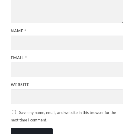
NAME
*
EMAIL
*
WEBSITE
Save my name, email, and website in this browser for the
next time I comment.