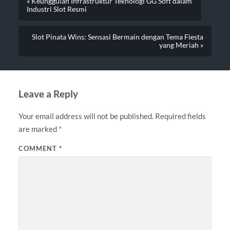
« Keunggulan Infrastruktur Teknologi GG Soft dalam
Industri Slot Resmi
Slot Pinata Wins: Sensasi Bermain dengan Tema Fiesta
yang Meriah »
Leave a Reply
Your email address will not be published.
Required fields
are marked
*
COMMENT
*