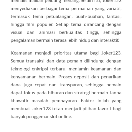
memaksimalkan peluang menang. Selain itu, Joker123
menyediakan berbagai tema permainan yang variatif,
termasuk tema petualangan, buah-buahan, fantasi,
hingga film populer. Setiap tema dirancang dengan
visual dan animasi berkualitas tinggi, sehingga
pengalaman bermain terasa lebih hidup dan interaktif.
Keamanan menjadi prioritas utama bagi Joker123.
Semua transaksi dan data pemain dilindungi dengan
teknologi enkripsi terbaru, menjamin keamanan dan
kenyamanan bermain. Proses deposit dan penarikan
dana juga cepat dan transparan, sehingga pemain
dapat fokus pada hiburan dan strategi bermain tanpa
khawatir masalah pembayaran. Faktor inilah yang
membuat Joker123 tetap menjadi pilihan favorit bagi
banyak penggemar slot online.