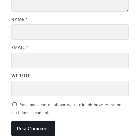
NAME
*
EMAIL
*
WEBSITE
Save my name, email, and website in this browser for the
next time I comment.