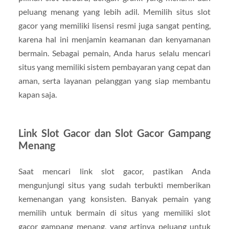
peluang menang yang lebih adil. Memilih situs slot
gacor yang memiliki lisensi resmi juga sangat penting,
karena hal ini menjamin keamanan dan kenyamanan
bermain. Sebagai pemain, Anda harus selalu mencari
situs yang memiliki sistem pembayaran yang cepat dan
aman, serta layanan pelanggan yang siap membantu
kapan saja.
Link Slot Gacor dan Slot Gacor Gampang
Menang
Saat mencari link slot gacor, pastikan Anda
mengunjungi situs yang sudah terbukti memberikan
kemenangan yang konsisten. Banyak pemain yang
memilih untuk bermain di situs yang memiliki slot
gacor gampang menang, yang artinya peluang untuk