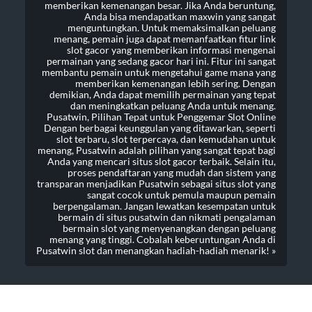
memberikan kemenangan besar. Jika Anda beruntung,
Anda bisa mendapatkan maxwin yang sangat
menguntungkan. Untuk memaksimalkan peluang
menang, pemain juga dapat memanfaatkan fitur link
slot gacor yang memberikan informasi mengenai
permainan yang sedang gacor hari ini. Fitur ini sangat
membantu pemain untuk mengetahui game mana yang
memberikan kemenangan lebih sering. Dengan
demikian, Anda dapat memilih permainan yang tepat
dan meningkatkan peluang Anda untuk menang.
Pusatwin, Pilihan Tepat untuk Penggemar Slot Online
Dengan berbagai keunggulan yang ditawarkan, seperti
slot terbaru, slot terpercaya, dan kemudahan untuk
menang, Pusatwin adalah pilihan yang sangat tepat bagi
Anda yang mencari situs slot gacor terbaik. Selain itu,
proses pendaftaran yang mudah dan sistem yang
transparan menjadikan Pusatwin sebagai situs slot yang
sangat cocok untuk pemula maupun pemain
berpengalaman. Jangan lewatkan kesempatan untuk
bermain di situs pusatwin dan nikmati pengalaman
bermain slot yang menyenangkan dengan peluang
menang yang tinggi. Cobalah keberuntungan Anda di
Pusatwin slot dan menangkan hadiah-hadiah menarik! »