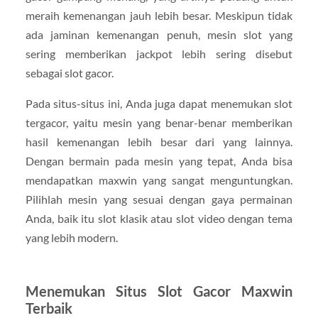
meraih kemenangan jauh lebih besar. Meskipun tidak
ada jaminan kemenangan penuh, mesin slot yang
sering memberikan jackpot lebih sering disebut
sebagai slot gacor.
Pada situs-situs ini, Anda juga dapat menemukan slot
tergacor, yaitu mesin yang benar-benar memberikan
hasil kemenangan lebih besar dari yang lainnya.
Dengan bermain pada mesin yang tepat, Anda bisa
mendapatkan maxwin yang sangat menguntungkan.
Pilihlah mesin yang sesuai dengan gaya permainan
Anda, baik itu slot klasik atau slot video dengan tema
yang lebih modern.
Menemukan Situs Slot Gacor Maxwin
Terbaik