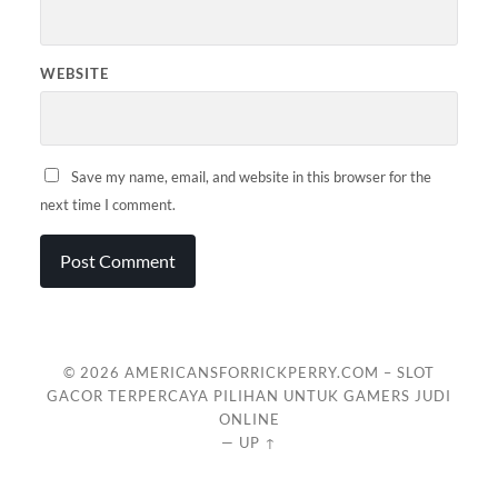
WEBSITE
Save my name, email, and website in this browser for the
next time I comment.
© 2026
AMERICANSFORRICKPERRY.COM – SLOT
GACOR TERPERCAYA PILIHAN UNTUK GAMERS JUDI
ONLINE
—
UP ↑