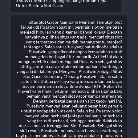
« Situs Link Slot Gampang Menang: Pilihan Tepat
Untuk Pecinta Slot Gacor
Situs Slot Gacor Gampang Menang: Temukan Slot
Terbaik di Pusatwin Saat ini, bermain slot online telah
menjadi hiburan yang digemari banyak orang. Dengan
banyaknya pilihan situs yang ada, mencari situs slot
yang terpercaya dan mudah menang tentu menjadi
tantangan. Salah satu situs yang patut dicoba adalah
Pusatwin, yang dikenal dengan kemudahan untuk
menang dan berbagai fitur menarik. Artikel ini akan
mengulas lebih dalam mengenai Pusatwin sebagai situs
slot gacor dan cara untuk memanfaatkan keuntungan
yang ada di dalamnya. Mengenal Pusatwin Sebagai Situs
Slot Gacor Gampang Menang Pusatwin adalah salah
satu situs slot terpercaya yang menawarkan berbagai
macam permainan slot online dengan RTP (Return to
Player) yang tinggi. Situs ini menjadi pilihan utama bagi
pemain yang mencari slot gacor gampang menang.
Dengan berbagai permainan slot gacor hari ini,
Pusatwin menyediakan peluang besar bagi pemain
untuk mendapatkan maxwin. Selain itu, Pusatwin slot
menyediakan berbagai jenis permainan slot terbaru
yang terus diperbarui, sehingga pemain tidak akan
merasa bosan. Keunggulan Slot Pusatwin Sebagai situs
slot resmi, Pusatwin menawarkan banyak keuntungan
bagi para pemainnya. Salah satunya adalah rtp pusatwin