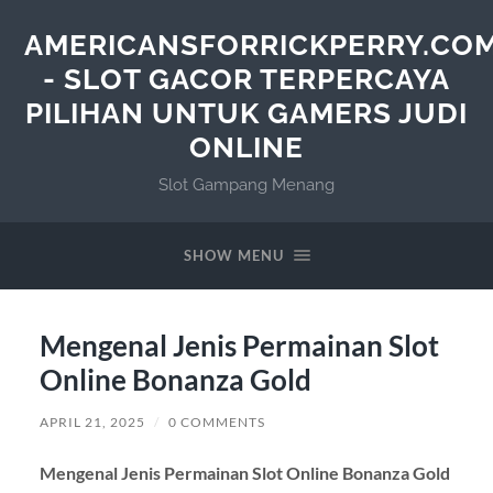
AMERICANSFORRICKPERRY.CO
- SLOT GACOR TERPERCAYA
PILIHAN UNTUK GAMERS JUDI
ONLINE
Slot Gampang Menang
SHOW MENU
Mengenal Jenis Permainan Slot
Online Bonanza Gold
APRIL 21, 2025
/
0 COMMENTS
Mengenal Jenis Permainan Slot Online Bonanza Gold