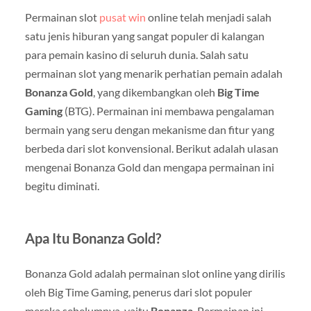
Permainan slot
pusat win
online telah menjadi salah
satu jenis hiburan yang sangat populer di kalangan
para pemain kasino di seluruh dunia. Salah satu
permainan slot yang menarik perhatian pemain adalah
Bonanza Gold
, yang dikembangkan oleh
Big Time
Gaming
(BTG). Permainan ini membawa pengalaman
bermain yang seru dengan mekanisme dan fitur yang
berbeda dari slot konvensional. Berikut adalah ulasan
mengenai Bonanza Gold dan mengapa permainan ini
begitu diminati.
Apa Itu Bonanza Gold?
Bonanza Gold adalah permainan slot online yang dirilis
oleh Big Time Gaming, penerus dari slot populer
mereka sebelumnya, yaitu
Bonanza
. Permainan ini