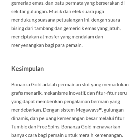
gemerlap emas, dan batu permata yang berserakan di
sekitar gulungan. Musik dan efek suara juga
mendukung suasana petualangan ini, dengan suara
bising dari tambang dan gemericik emas yang jatuh,
menciptakan atmosfer yang mendalam dan
menyenangkan bagi para pemain.
Kesimpulan
Bonanza Gold adalah permainan slot yang memadukan
grafis menarik, mekanisme inovatif, dan fitur-fitur seru
yang dapat memberikan pengalaman bermain yang
mendebarkan. Dengan sistem Megaways™, gulungan
dinamis, dan peluang kemenangan besar melalui fitur
Tumble dan Free Spins, Bonanza Gold menawarkan
banyak cara bagi pemain untuk meraih kemenangan.