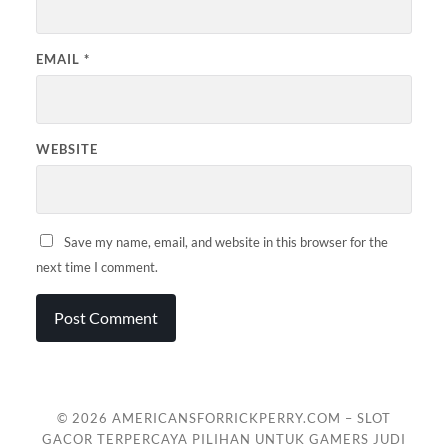
EMAIL
*
WEBSITE
Save my name, email, and website in this browser for the
next time I comment.
© 2026
AMERICANSFORRICKPERRY.COM – SLOT
GACOR TERPERCAYA PILIHAN UNTUK GAMERS JUDI