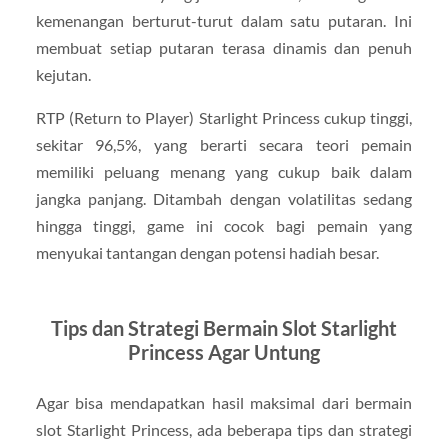
kemenangan berturut-turut dalam satu putaran. Ini
membuat setiap putaran terasa dinamis dan penuh
kejutan.
RTP (Return to Player) Starlight Princess cukup tinggi,
sekitar 96,5%, yang berarti secara teori pemain
memiliki peluang menang yang cukup baik dalam
jangka panjang. Ditambah dengan volatilitas sedang
hingga tinggi, game ini cocok bagi pemain yang
menyukai tantangan dengan potensi hadiah besar.
Tips dan Strategi Bermain Slot Starlight
Princess Agar Untung
Agar bisa mendapatkan hasil maksimal dari bermain
slot Starlight Princess, ada beberapa tips dan strategi