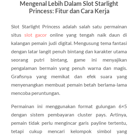
Mengenal Lebih Dalam Slot Starlight
Princess: Fitur dan Cara Kerja
Slot Starlight Princess adalah salah satu permainan
situs
slot gacor
online yang tengah naik daun di
kalangan pemain judi digital. Mengusung tema fantasi
dengan latar langit penuh bintang dan karakter utama
seorang putri bintang, game ini menyajikan
pengalaman bermain yang penuh warna dan magis.
Grafisnya yang memikat dan efek suara yang
menyenangkan membuat pemain betah berlama-lama
mencoba peruntungan.
Permainan ini menggunakan format gulungan 6×5
dengan sistem pembayaran cluster pays. Artinya,
pemain tidak perlu mengincar garis payline tertentu,
tetapi cukup mencari kelompok simbol yang