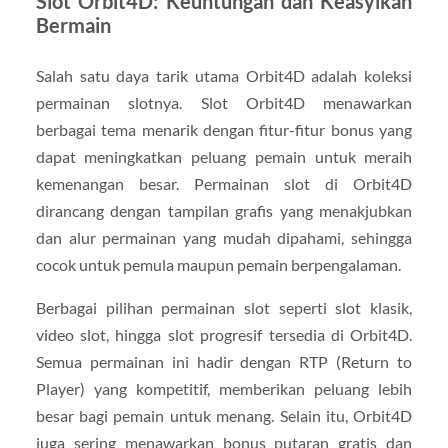
Slot Orbit4D: Keuntungan dan Keasyikan
Bermain
Salah satu daya tarik utama Orbit4D adalah koleksi
permainan slotnya. Slot Orbit4D menawarkan
berbagai tema menarik dengan fitur-fitur bonus yang
dapat meningkatkan peluang pemain untuk meraih
kemenangan besar. Permainan slot di Orbit4D
dirancang dengan tampilan grafis yang menakjubkan
dan alur permainan yang mudah dipahami, sehingga
cocok untuk pemula maupun pemain berpengalaman.
Berbagai pilihan permainan slot seperti slot klasik,
video slot, hingga slot progresif tersedia di Orbit4D.
Semua permainan ini hadir dengan RTP (Return to
Player) yang kompetitif, memberikan peluang lebih
besar bagi pemain untuk menang. Selain itu, Orbit4D
juga sering menawarkan bonus putaran gratis dan