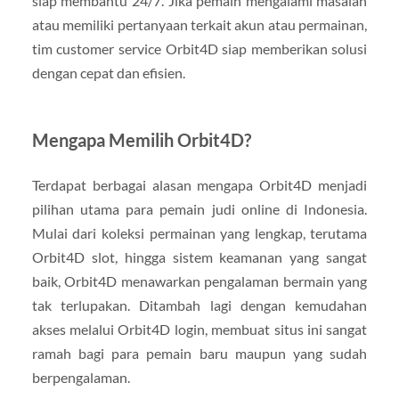
siap membantu 24/7. Jika pemain mengalami masalah
atau memiliki pertanyaan terkait akun atau permainan,
tim customer service Orbit4D siap memberikan solusi
dengan cepat dan efisien.
Mengapa Memilih Orbit4D?
Terdapat berbagai alasan mengapa Orbit4D menjadi
pilihan utama para pemain judi online di Indonesia.
Mulai dari koleksi permainan yang lengkap, terutama
Orbit4D slot, hingga sistem keamanan yang sangat
baik, Orbit4D menawarkan pengalaman bermain yang
tak terlupakan. Ditambah lagi dengan kemudahan
akses melalui Orbit4D login, membuat situs ini sangat
ramah bagi para pemain baru maupun yang sudah
berpengalaman.