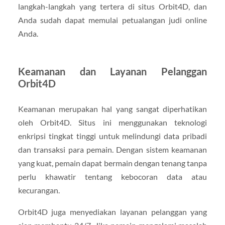
langkah-langkah yang tertera di situs Orbit4D, dan
Anda sudah dapat memulai petualangan judi online
Anda.
Keamanan dan Layanan Pelanggan
Orbit4D
Keamanan merupakan hal yang sangat diperhatikan
oleh Orbit4D. Situs ini menggunakan teknologi
enkripsi tingkat tinggi untuk melindungi data pribadi
dan transaksi para pemain. Dengan sistem keamanan
yang kuat, pemain dapat bermain dengan tenang tanpa
perlu khawatir tentang kebocoran data atau
kecurangan.
Orbit4D juga menyediakan layanan pelanggan yang