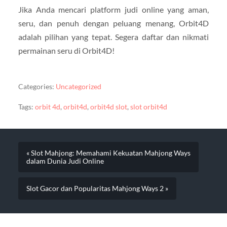
Jika Anda mencari platform judi online yang aman,
seru, dan penuh dengan peluang menang, Orbit4D
adalah pilihan yang tepat. Segera daftar dan nikmati
permainan seru di Orbit4D!
Categories:
Uncategorized
Tags:
orbit 4d
,
orbit4d
,
orbit4d slot
,
slot orbit4d
« Slot Mahjong: Memahami Kekuatan Mahjong Ways
dalam Dunia Judi Online
Slot Gacor dan Popularitas Mahjong Ways 2 »