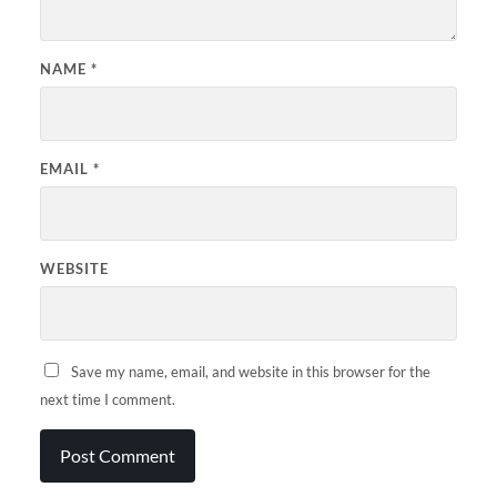
NAME
*
EMAIL
*
WEBSITE
Save my name, email, and website in this browser for the
next time I comment.