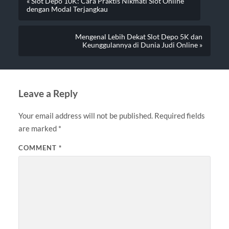
« Slot Depo 10K: Cara Praktis Nikmati Slot Online
dengan Modal Terjangkau
Mengenal Lebih Dekat Slot Depo 5K dan
Keunggulannya di Dunia Judi Online »
Leave a Reply
Your email address will not be published.
Required fields
are marked
*
COMMENT
*