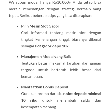
Walaupun modal hanya Rp10.000,-, Anda tetap bisa
meraih kemenangan dengan strategi bermain yang
tepat. Berikut beberapa tips yang bisa diterapkan:
Pilih Mesin Slot Gacor
Cari informasi tentang mesin slot dengan
tingkat kemenangan tinggi, biasanya dikenal
sebagai
slot gacor depo 10k
.
Manajemen Modal yang Baik
Tentukan batas maksimal taruhan dan jangan
tergoda untuk bertaruh lebih besar dari
kemampuan.
Manfaatkan Bonus Deposit
Gunakan promo dari situs
slot deposit minimal
10 ribu
untuk menambah saldo dan
kesempatan menang.