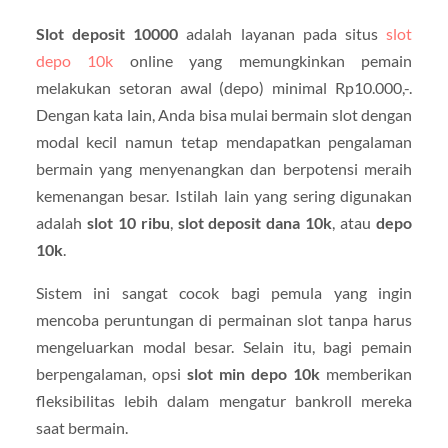
Slot deposit 10000
adalah layanan pada situs
slot
depo 10k
online yang memungkinkan pemain
melakukan setoran awal (depo) minimal Rp10.000,-.
Dengan kata lain, Anda bisa mulai bermain slot dengan
modal kecil namun tetap mendapatkan pengalaman
bermain yang menyenangkan dan berpotensi meraih
kemenangan besar. Istilah lain yang sering digunakan
adalah
slot 10 ribu
,
slot deposit dana 10k
, atau
depo
10k
.
Sistem ini sangat cocok bagi pemula yang ingin
mencoba peruntungan di permainan slot tanpa harus
mengeluarkan modal besar. Selain itu, bagi pemain
berpengalaman, opsi
slot min depo 10k
memberikan
fleksibilitas lebih dalam mengatur bankroll mereka
saat bermain.