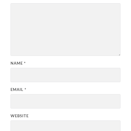
NAME
*
EMAIL
*
WEBSITE