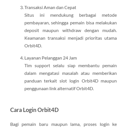
Transaksi Aman dan Cepat
Situs ini mendukung berbagai metode
pembayaran, sehingga pemain bisa melakukan
deposit maupun withdraw dengan mudah.
Keamanan transaksi menjadi prioritas utama
Orbit4D.
Layanan Pelanggan 24 Jam
Tim support selalu siap membantu pemain
dalam mengatasi masalah atau memberikan
panduan terkait slot login Orbit4D maupun
penggunaan link alternatif Orbit4D.
Cara Login Orbit4D
Bagi pemain baru maupun lama, proses login ke