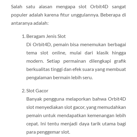
Salah satu alasan mengapa slot Orbit4D sangat
populer adalah karena fitur unggulannya. Beberapa di
antaranya adalah:
Beragam Jenis Slot
Di Orbit4D, pemain bisa menemukan berbagai
tema slot online, mulai dari klasik hingga
modern. Setiap permainan dilengkapi grafik
berkualitas tinggi dan efek suara yang membuat
pengalaman bermain lebih seru.
Slot Gacor
Banyak pengguna melaporkan bahwa Orbit4D
slot menyediakan slot gacor, yang memudahkan
pemain untuk mendapatkan kemenangan lebih
cepat. Ini tentu menjadi daya tarik utama bagi
para penggemar slot.