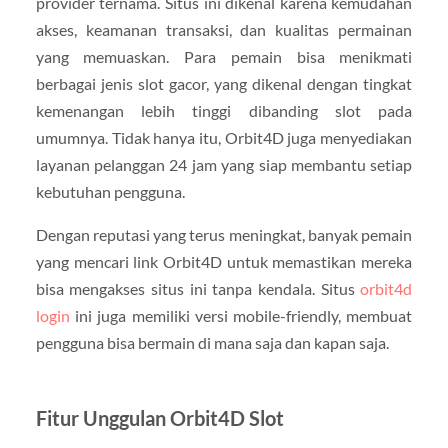
provider ternama. Situs ini dikenal karena kemudahan
akses, keamanan transaksi, dan kualitas permainan
yang memuaskan. Para pemain bisa menikmati
berbagai jenis slot gacor, yang dikenal dengan tingkat
kemenangan lebih tinggi dibanding slot pada
umumnya. Tidak hanya itu, Orbit4D juga menyediakan
layanan pelanggan 24 jam yang siap membantu setiap
kebutuhan pengguna.
Dengan reputasi yang terus meningkat, banyak pemain
yang mencari link Orbit4D untuk memastikan mereka
bisa mengakses situs ini tanpa kendala. Situs
orbit4d
login
ini juga memiliki versi mobile-friendly, membuat
pengguna bisa bermain di mana saja dan kapan saja.
Fitur Unggulan Orbit4D Slot