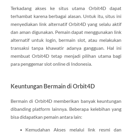
Terkadang akses ke situs utama Orbit4D dapat
terhambat karena berbagai alasan. Untuk itu, situs ini
menyediakan link alternatif Orbit4D yang selalu aktif
dan aman digunakan. Pemain dapat menggunakan link
alternatif untuk login, bermain slot, atau melakukan
transaksi tanpa khawatir adanya gangguan. Hal ini
membuat Orbit4D tetap menjadi pilihan utama bagi
para penggemar slot online di Indonesia.
Keuntungan Bermain di Orbit4D
Bermain di Orbit4D memberikan banyak keuntungan
dibanding platform lainnya. Beberapa kelebihan yang
bisa didapatkan pemain antara lain:
Kemudahan Akses melalui link resmi dan