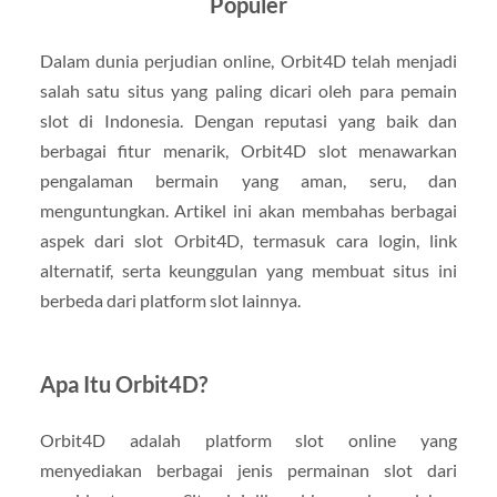
Populer
Dalam dunia perjudian online, Orbit4D telah menjadi
salah satu situs yang paling dicari oleh para pemain
slot di Indonesia. Dengan reputasi yang baik dan
berbagai fitur menarik, Orbit4D slot menawarkan
pengalaman bermain yang aman, seru, dan
menguntungkan. Artikel ini akan membahas berbagai
aspek dari slot Orbit4D, termasuk cara login, link
alternatif, serta keunggulan yang membuat situs ini
berbeda dari platform slot lainnya.
Apa Itu Orbit4D?
Orbit4D adalah platform slot online yang
menyediakan berbagai jenis permainan slot dari