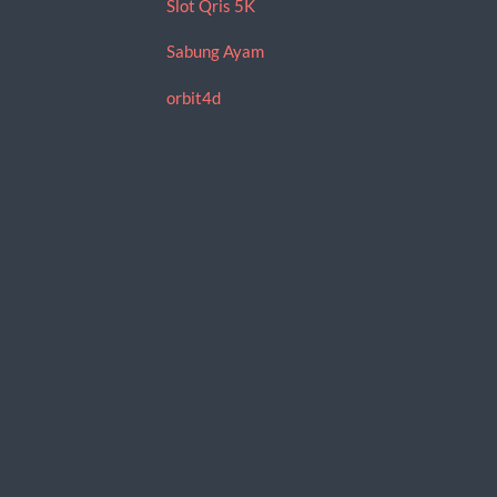
Slot Qris 5K
Sabung Ayam
orbit4d