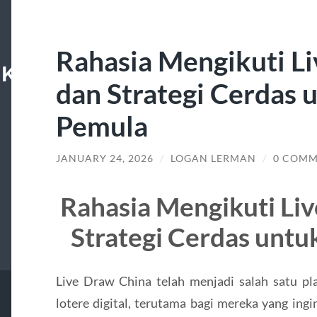
Rahasia Mengikuti L
CKPERRY.COM
dan Strategi Cerdas 
Pemula
JANUARY 24, 2026
/
LOGAN LERMAN
/
0 COMM
Rahasia Mengikuti Li
Strategi Cerdas unt
Live Draw China telah menjadi salah satu pl
lotere digital, terutama bagi mereka yang ing