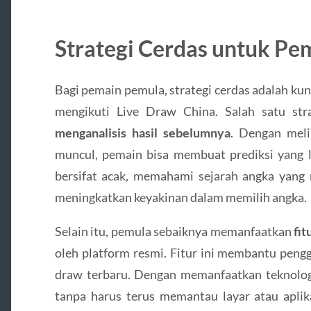
Strategi Cerdas untuk Pe
Bagi pemain pemula, strategi cerdas adalah k
mengikuti Live Draw China. Salah satu str
menganalisis hasil sebelumnya
. Dengan meli
muncul, pemain bisa membuat prediksi yang l
bersifat acak, memahami sejarah angka yan
meningkatkan keyakinan dalam memilih angka.
Selain itu, pemula sebaiknya memanfaatkan
fit
oleh platform resmi. Fitur ini membantu pengg
draw terbaru. Dengan memanfaatkan teknologi
tanpa harus terus memantau layar atau aplikas