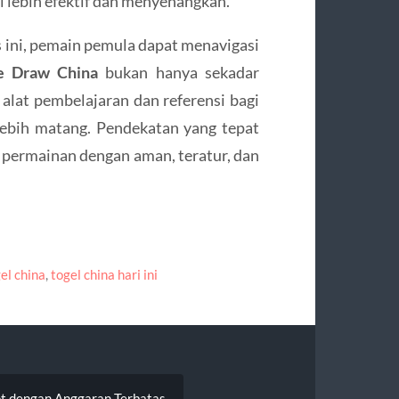
 lebih efektif dan menyenangkan.
 ini, pemain pemula dapat menavigasi
e Draw China
bukan hanya sekadar
 alat pembelajaran dan referensi bagi
ebih matang. Pendekatan yang tepat
permainan dengan aman, teratur, dan
el china
,
togel china hari ini
lot dengan Anggaran Terbatas