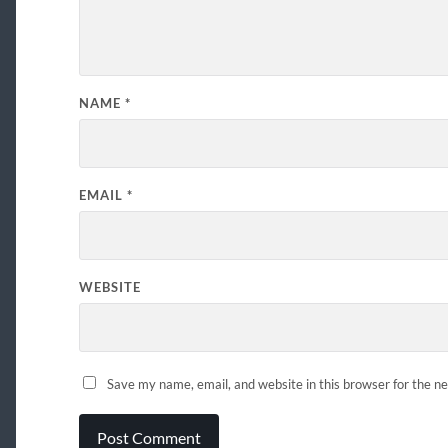
NAME
*
EMAIL
*
WEBSITE
Save my name, email, and website in this browser for the n