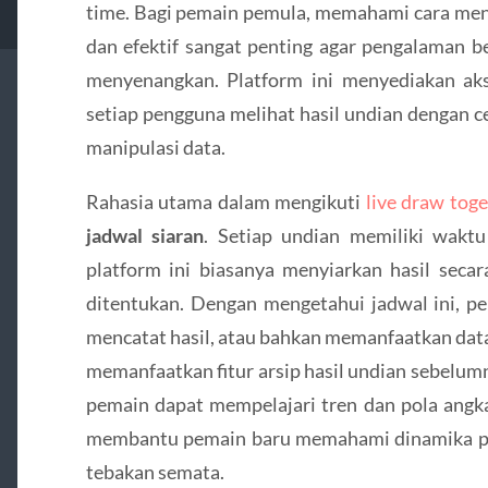
time. Bagi pemain pemula, memahami cara men
dan efektif sangat penting agar pengalaman b
menyenangkan. Platform ini menyediakan a
setiap pengguna melihat hasil undian dengan ce
manipulasi data.
Rahasia utama dalam mengikuti
live draw toge
jadwal siaran
. Setiap undian memiliki waktu
platform ini biasanya menyiarkan hasil seca
ditentukan. Dengan mengetahui jadwal ini, p
mencatat hasil, atau bahkan memanfaatkan data un
memanfaatkan fitur arsip hasil undian sebelumn
pemain dapat mempelajari tren dan pola angka
membantu pemain baru memahami dinamika p
tebakan semata.