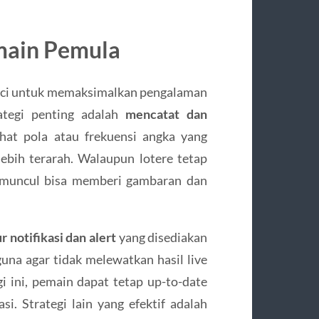
main Pemula
unci untuk memaksimalkan pengalaman
ategi penting adalah
mencatat dan
hat pola atau frekuensi angka yang
ebih terarah. Walaupun lotere tetap
g muncul bisa memberi gambaran dan
ur notifikasi dan alert
yang disediakan
una agar tidak melewatkan hasil live
 ini, pemain dapat tetap up-to-date
i. Strategi lain yang efektif adalah