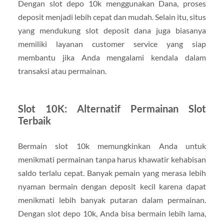
Dengan slot depo 10k menggunakan Dana, proses
deposit menjadi lebih cepat dan mudah. Selain itu, situs
yang mendukung slot deposit dana juga biasanya
memiliki layanan customer service yang siap
membantu jika Anda mengalami kendala dalam
transaksi atau permainan.
Slot 10K: Alternatif Permainan Slot
Terbaik
Bermain slot 10k memungkinkan Anda untuk
menikmati permainan tanpa harus khawatir kehabisan
saldo terlalu cepat. Banyak pemain yang merasa lebih
nyaman bermain dengan deposit kecil karena dapat
menikmati lebih banyak putaran dalam permainan.
Dengan slot depo 10k, Anda bisa bermain lebih lama,