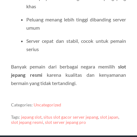
khas
Peluang menang lebih tinggi dibanding server
umum
Server cepat dan stabil, cocok untuk pemain
serius
Banyak pemain dari berbagai negara memilih
slot
jepang resmi
karena kualitas dan kenyamanan
bermain yang tidak tertandingi.
Categories:
Uncategorized
Tags:
jepang slot
,
situs slot gacor server jepang
,
slot japan
,
slot jepang resmi
,
slot server jepang pro