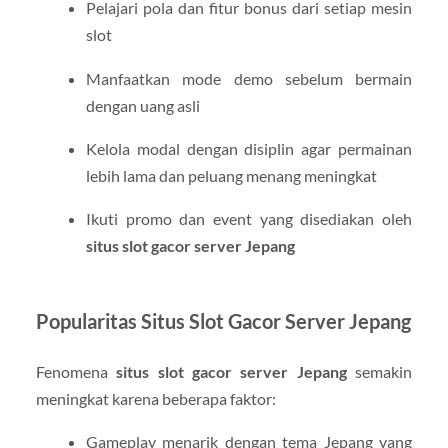
Pelajari pola dan fitur bonus dari setiap mesin
slot
Manfaatkan mode demo sebelum bermain
dengan uang asli
Kelola modal dengan disiplin agar permainan
lebih lama dan peluang menang meningkat
Ikuti promo dan event yang disediakan oleh
situs slot gacor server Jepang
Popularitas Situs Slot Gacor Server Jepang
Fenomena
situs slot gacor server Jepang
semakin
meningkat karena beberapa faktor:
Gameplay menarik dengan tema Jepang yang