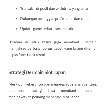
Transaksi deposit dan withdraw yang aman
Dukungan pelanggan profesional dan cepat
Update game terbaru secara rutin
Bermain di situs resmi juga membantu pemain
mengakses berbagai
bonus gacor
yang jarang ditemui
di platform tidak resmi.
Strategi Bermain Slot Japan
Meskipun keberuntungan memegang peranan penting,
beberapa strategi bisa membantu pemain
meningkatkan peluang menang di
slot Japan
: