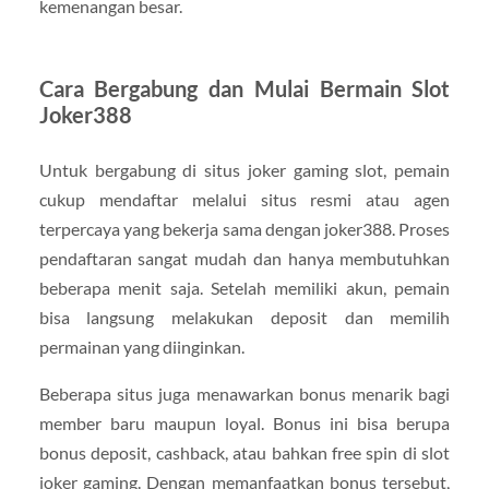
kemenangan besar.
Cara Bergabung dan Mulai Bermain Slot
Joker388
Untuk bergabung di situs joker gaming slot, pemain
cukup mendaftar melalui situs resmi atau agen
terpercaya yang bekerja sama dengan joker388. Proses
pendaftaran sangat mudah dan hanya membutuhkan
beberapa menit saja. Setelah memiliki akun, pemain
bisa langsung melakukan deposit dan memilih
permainan yang diinginkan.
Beberapa situs juga menawarkan bonus menarik bagi
member baru maupun loyal. Bonus ini bisa berupa
bonus deposit, cashback, atau bahkan free spin di slot
joker gaming. Dengan memanfaatkan bonus tersebut,