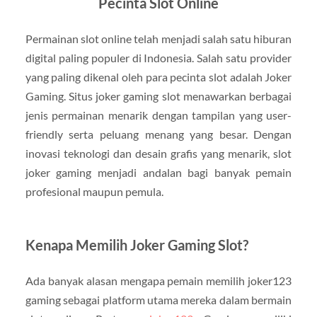
Pecinta Slot Online
Permainan slot online telah menjadi salah satu hiburan
digital paling populer di Indonesia. Salah satu provider
yang paling dikenal oleh para pecinta slot adalah Joker
Gaming. Situs joker gaming slot menawarkan berbagai
jenis permainan menarik dengan tampilan yang user-
friendly serta peluang menang yang besar. Dengan
inovasi teknologi dan desain grafis yang menarik, slot
joker gaming menjadi andalan bagi banyak pemain
profesional maupun pemula.
Kenapa Memilih Joker Gaming Slot?
Ada banyak alasan mengapa pemain memilih joker123
gaming sebagai platform utama mereka dalam bermain