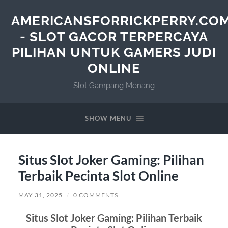
AMERICANSFORRICKPERRY.CO
- SLOT GACOR TERPERCAYA
PILIHAN UNTUK GAMERS JUDI
ONLINE
Slot Gampang Menang
SHOW MENU
Situs Slot Joker Gaming: Pilihan
Terbaik Pecinta Slot Online
MAY 31, 2025
/
0 COMMENTS
Situs Slot Joker Gaming: Pilihan Terbaik