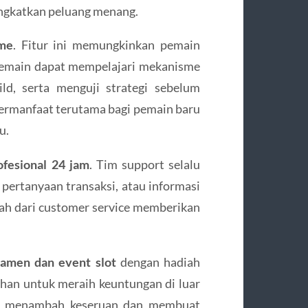
ngkatkan peluang menang.
ame
. Fitur ini memungkinkan pemain
Pemain dapat mempelajari mekanisme
ld, serta menguji strategi sebelum
ermanfaat terutama bagi pemain baru
u.
ofesional 24 jam
. Tim support selalu
pertanyaan transaksi, atau informasi
mah dari customer service memberikan
namen dan event slot
dengan hadiah
han untuk meraih keuntungan di luar
in menambah keseruan dan membuat