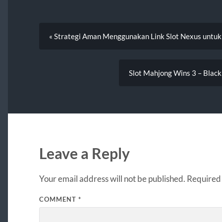
« Strategi Aman Menggunakan Link Slot Nexus untu
Slot Mahjong Wins 3 – Black 
Leave a Reply
Your email address will not be published.
Required 
COMMENT
*