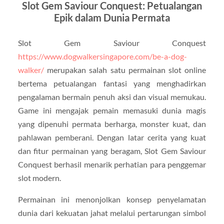
Slot Gem Saviour Conquest: Petualangan
Epik dalam Dunia Permata
Slot Gem Saviour Conquest
https://www.dogwalkersingapore.com/be-a-dog-
walker/
merupakan salah satu permainan slot online
bertema petualangan fantasi yang menghadirkan
pengalaman bermain penuh aksi dan visual memukau.
Game ini mengajak pemain memasuki dunia magis
yang dipenuhi permata berharga, monster kuat, dan
pahlawan pemberani. Dengan latar cerita yang kuat
dan fitur permainan yang beragam, Slot Gem Saviour
Conquest berhasil menarik perhatian para penggemar
slot modern.
Permainan ini menonjolkan konsep penyelamatan
dunia dari kekuatan jahat melalui pertarungan simbol