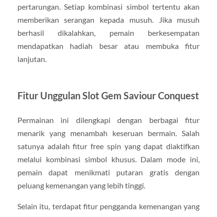
pertarungan. Setiap kombinasi simbol tertentu akan
memberikan serangan kepada musuh. Jika musuh
berhasil dikalahkan, pemain berkesempatan
mendapatkan hadiah besar atau membuka fitur
lanjutan.
Fitur Unggulan Slot Gem Saviour Conquest
Permainan ini dilengkapi dengan berbagai fitur
menarik yang menambah keseruan bermain. Salah
satunya adalah fitur free spin yang dapat diaktifkan
melalui kombinasi simbol khusus. Dalam mode ini,
pemain dapat menikmati putaran gratis dengan
peluang kemenangan yang lebih tinggi.
Selain itu, terdapat fitur pengganda kemenangan yang