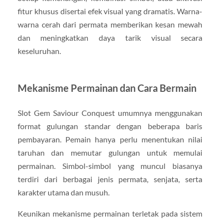
fitur khusus disertai efek visual yang dramatis. Warna-
warna cerah dari permata memberikan kesan mewah
dan meningkatkan daya tarik visual secara
keseluruhan.
Mekanisme Permainan dan Cara Bermain
Slot Gem Saviour Conquest umumnya menggunakan
format gulungan standar dengan beberapa baris
pembayaran. Pemain hanya perlu menentukan nilai
taruhan dan memutar gulungan untuk memulai
permainan. Simbol-simbol yang muncul biasanya
terdiri dari berbagai jenis permata, senjata, serta
karakter utama dan musuh.
Keunikan mekanisme permainan terletak pada sistem