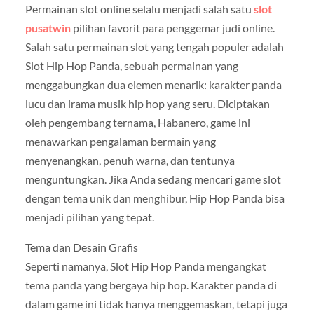
Permainan slot online selalu menjadi salah satu
slot
pusatwin
pilihan favorit para penggemar judi online.
Salah satu permainan slot yang tengah populer adalah
Slot Hip Hop Panda, sebuah permainan yang
menggabungkan dua elemen menarik: karakter panda
lucu dan irama musik hip hop yang seru. Diciptakan
oleh pengembang ternama, Habanero, game ini
menawarkan pengalaman bermain yang
menyenangkan, penuh warna, dan tentunya
menguntungkan. Jika Anda sedang mencari game slot
dengan tema unik dan menghibur, Hip Hop Panda bisa
menjadi pilihan yang tepat.
Tema dan Desain Grafis
Seperti namanya, Slot Hip Hop Panda mengangkat
tema panda yang bergaya hip hop. Karakter panda di
dalam game ini tidak hanya menggemaskan, tetapi juga