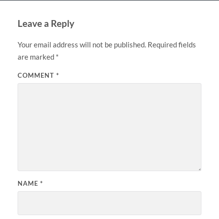
Leave a Reply
Your email address will not be published.
Required fields
are marked
*
COMMENT
*
NAME
*