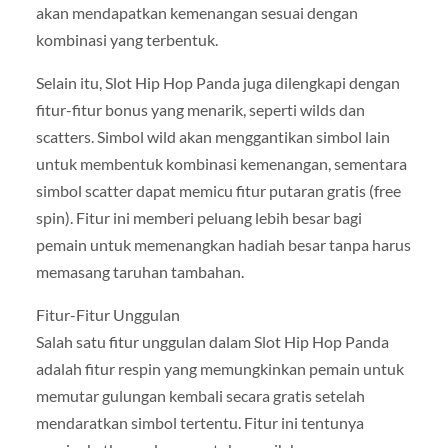
akan mendapatkan kemenangan sesuai dengan
kombinasi yang terbentuk.
Selain itu, Slot Hip Hop Panda juga dilengkapi dengan
fitur-fitur bonus yang menarik, seperti wilds dan
scatters. Simbol wild akan menggantikan simbol lain
untuk membentuk kombinasi kemenangan, sementara
simbol scatter dapat memicu fitur putaran gratis (free
spin). Fitur ini memberi peluang lebih besar bagi
pemain untuk memenangkan hadiah besar tanpa harus
memasang taruhan tambahan.
Fitur-Fitur Unggulan
Salah satu fitur unggulan dalam Slot Hip Hop Panda
adalah fitur respin yang memungkinkan pemain untuk
memutar gulungan kembali secara gratis setelah
mendaratkan simbol tertentu. Fitur ini tentunya