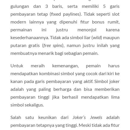
gulungan dan 3 baris, serta memiliki 5 garis
pembayaran tetap (fixed paylines). Tidak seperti slot
modern lainnya yang dipenuhi fitur bonus rumit,
permainan ini justru menonjol karena
kesederhanaannya. Tidak ada simbol liar (
wild
) maupun
putaran gratis (
free spins
), namun justru inilah yang
membuatnya menarik bagi sebagian pemain.
Untuk meraih kemenangan, pemain harus
mendapatkan kombinasi simbol yang cocok dari kiri ke
kanan pada garis pembayaran yang aktif. Simbol joker
adalah yang paling berharga dan bisa memberikan
pembayaran tinggi jika berhasil mendapatkan lima
simbol sekaligus.
Salah satu keunikan dari
Joker’s Jewels
adalah
pembayaran tetapnya yang tinggi. Meski tidak ada fitur