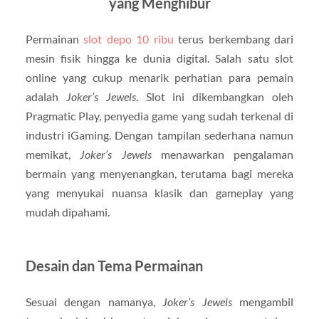
yang Menghibur
Permainan
slot depo 10 ribu
terus berkembang dari
mesin fisik hingga ke dunia digital. Salah satu slot
online yang cukup menarik perhatian para pemain
adalah
Joker’s Jewels
. Slot ini dikembangkan oleh
Pragmatic Play, penyedia game yang sudah terkenal di
industri iGaming. Dengan tampilan sederhana namun
memikat,
Joker’s Jewels
menawarkan pengalaman
bermain yang menyenangkan, terutama bagi mereka
yang menyukai nuansa klasik dan gameplay yang
mudah dipahami.
Desain dan Tema Permainan
Sesuai dengan namanya,
Joker’s Jewels
mengambil