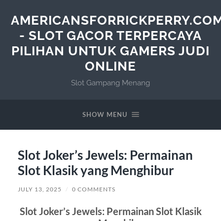
AMERICANSFORRICKPERRY.CO
- SLOT GACOR TERPERCAYA
PILIHAN UNTUK GAMERS JUDI
ONLINE
Slot Gampang Menang
SHOW MENU
Slot Joker’s Jewels: Permainan
Slot Klasik yang Menghibur
JULY 13, 2025
/
0 COMMENTS
Slot Joker’s Jewels: Permainan Slot Klasik