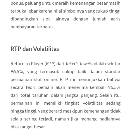
bonus, peluang untuk meraih kemenangan besar masih
terbuka lebar karena nilai simbolnya yang cukup tinggi
dibandingkan slot lainnya dengan jumlah garis
pembayaran terbatas.
RTP dan Volatilitas
Return to Player (
RTP
) dari
Joker’s Jewels
adalah sekitar
96,5%, yang termasuk cukup baik dalam standar
permainan slot online. RTP ini menunjukkan bahwa
secara teori, pemain akan menerima kembali 96,5%
dari total taruhan dalam jangka panjang. Selain itu,
permainan ini memiliki tingkat volatilitas sedang
hingga tinggi, yang berarti meskipun kemenangan tidak
selalu sering terjadi, namun jika menang, hadiahnya
bisa sangat besar.