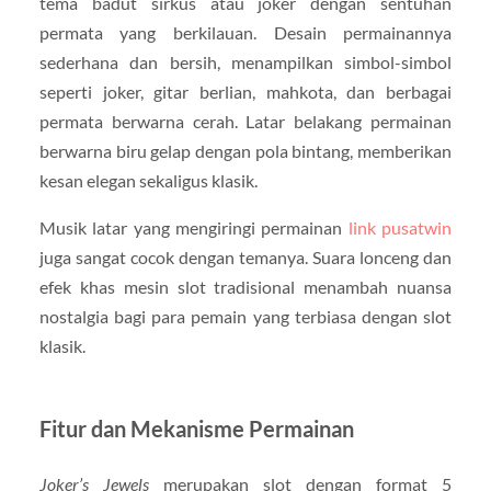
tema badut sirkus atau joker dengan sentuhan
permata yang berkilauan. Desain permainannya
sederhana dan bersih, menampilkan simbol-simbol
seperti joker, gitar berlian, mahkota, dan berbagai
permata berwarna cerah. Latar belakang permainan
berwarna biru gelap dengan pola bintang, memberikan
kesan elegan sekaligus klasik.
Musik latar yang mengiringi permainan
link pusatwin
juga sangat cocok dengan temanya. Suara lonceng dan
efek khas mesin slot tradisional menambah nuansa
nostalgia bagi para pemain yang terbiasa dengan slot
klasik.
Fitur dan Mekanisme Permainan
Joker’s Jewels
merupakan slot dengan format 5