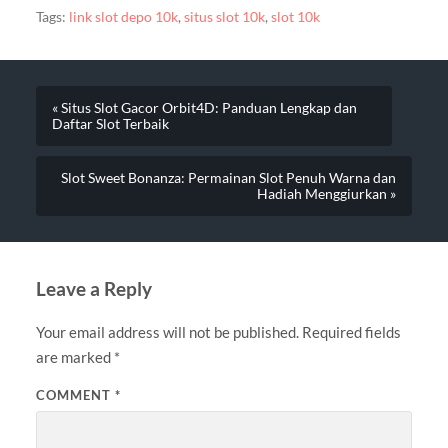
Tags:
link slot depo 10k
,
situs slot 10k
,
slot 10k
« Situs Slot Gacor Orbit4D: Panduan Lengkap dan
Daftar Slot Terbaik
Slot Sweet Bonanza: Permainan Slot Penuh Warna dan
Hadiah Menggiurkan »
Leave a Reply
Your email address will not be published.
Required fields
are marked
*
COMMENT
*