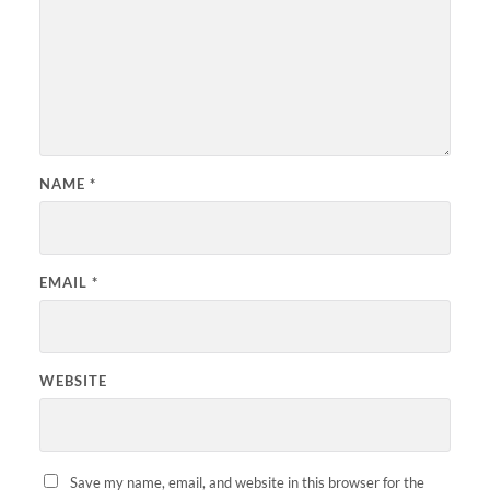
NAME
*
EMAIL
*
WEBSITE
Save my name, email, and website in this browser for the