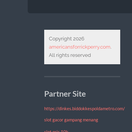
Copyright 2026
americansforrickperry.com
.
All rights reserved
Partner Site
https://dinkes.biddokkespoldametro.com/
slot gacor gampang menang
slot qris 10k