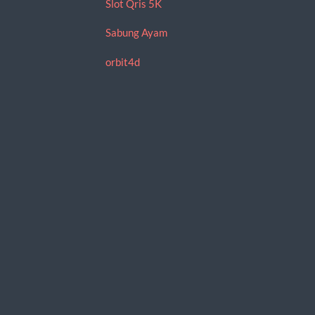
Slot Qris 5K
Sabung Ayam
orbit4d