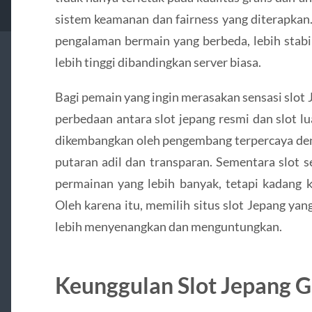
sistem keamanan dan fairness yang diterapkan
pengalaman bermain yang berbeda, lebih stabi
lebih tinggi dibandingkan server biasa.
Bagi pemain yang ingin merasakan sensasi slot 
perbedaan antara slot jepang resmi dan slot lu
dikembangkan oleh pengembang terpercaya deng
putaran adil dan transparan. Sementara slot s
permainan yang lebih banyak, tetapi kadang 
Oleh karena itu, memilih situs slot Jepang ya
lebih menyenangkan dan menguntungkan.
Keunggulan Slot Jepang