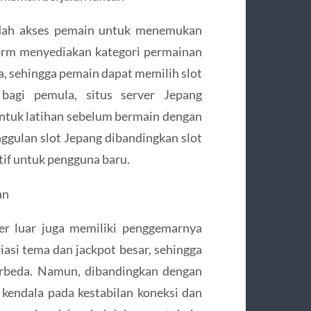
udah akses pemain untuk menemukan
form menyediakan kategori permainan
, sehingga pemain dapat memilih slot
bagi pemula, situs server Jepang
ntuk latihan sebelum bermain dengan
nggulan slot Jepang dibandingkan slot
tif untuk pengguna baru.
an
ver luar juga memiliki penggemarnya
riasi tema dan jackpot besar, sehingga
erbeda. Namun, dibandingkan dengan
i kendala pada kestabilan koneksi dan