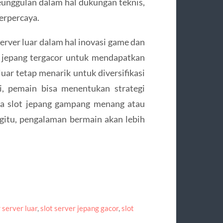
eunggulan dalam hal dukungan teknis,
terpercaya.
server luar dalam hal inovasi game dan
 jepang tergacor untuk mendapatkan
luar tetap menarik untuk diversifikasi
, pemain bisa menentukan strategi
da slot jepang gampang menang atau
egitu, pengalaman bermain akan lebih
 server luar
,
slot server jepang gacor
,
slot