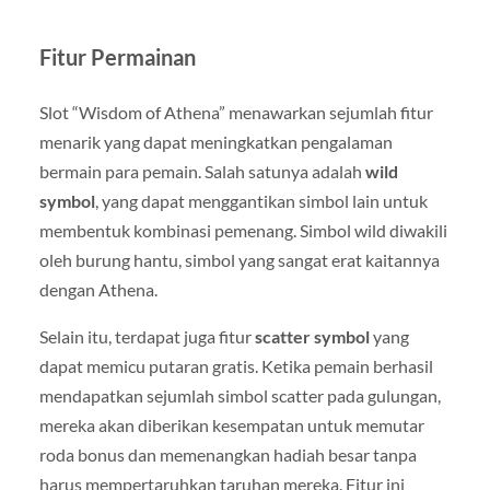
Fitur Permainan
Slot “Wisdom of Athena” menawarkan sejumlah fitur
menarik yang dapat meningkatkan pengalaman
bermain para pemain. Salah satunya adalah
wild
symbol
, yang dapat menggantikan simbol lain untuk
membentuk kombinasi pemenang. Simbol wild diwakili
oleh burung hantu, simbol yang sangat erat kaitannya
dengan Athena.
Selain itu, terdapat juga fitur
scatter symbol
yang
dapat memicu putaran gratis. Ketika pemain berhasil
mendapatkan sejumlah simbol scatter pada gulungan,
mereka akan diberikan kesempatan untuk memutar
roda bonus dan memenangkan hadiah besar tanpa
harus mempertaruhkan taruhan mereka. Fitur ini