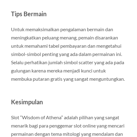
Tips Bermain
Untuk memaksimalkan pengalaman bermain dan
meningkatkan peluang menang, pemain disarankan
untuk memahami tabel pembayaran dan mengetahui
simbol-simbol penting yang ada dalam permainan ini.
Selalu perhatikan jumlah simbol scatter yang ada pada
gulungan karena mereka menjadi kunci untuk
membuka putaran gratis yang sangat menguntungkan.
Kesimpulan
Slot “Wisdom of Athena” adalah pilihan yang sangat
menarik bagi para penggemar slot online yang mencari
permainan dengan tema mitologi yang mendalam dan