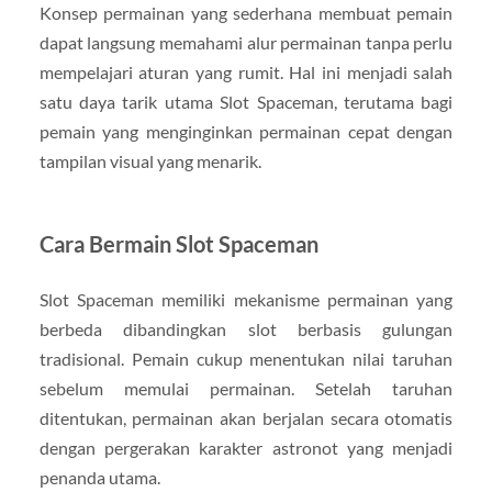
Konsep permainan yang sederhana membuat pemain
dapat langsung memahami alur permainan tanpa perlu
mempelajari aturan yang rumit. Hal ini menjadi salah
satu daya tarik utama Slot Spaceman, terutama bagi
pemain yang menginginkan permainan cepat dengan
tampilan visual yang menarik.
Cara Bermain Slot Spaceman
Slot Spaceman memiliki mekanisme permainan yang
berbeda dibandingkan slot berbasis gulungan
tradisional. Pemain cukup menentukan nilai taruhan
sebelum memulai permainan. Setelah taruhan
ditentukan, permainan akan berjalan secara otomatis
dengan pergerakan karakter astronot yang menjadi
penanda utama.