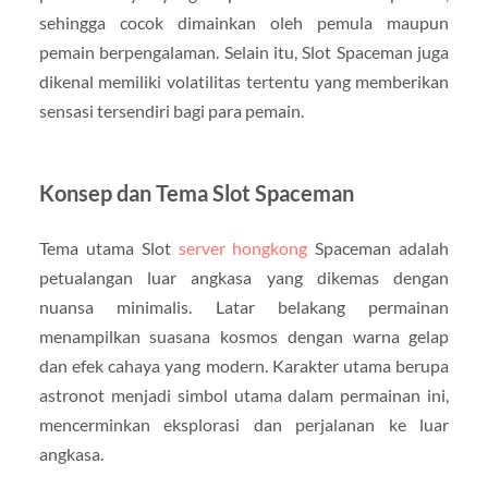
sehingga cocok dimainkan oleh pemula maupun
pemain berpengalaman. Selain itu, Slot Spaceman juga
dikenal memiliki volatilitas tertentu yang memberikan
sensasi tersendiri bagi para pemain.
Konsep dan Tema Slot Spaceman
Tema utama Slot
server hongkong
Spaceman adalah
petualangan luar angkasa yang dikemas dengan
nuansa minimalis. Latar belakang permainan
menampilkan suasana kosmos dengan warna gelap
dan efek cahaya yang modern. Karakter utama berupa
astronot menjadi simbol utama dalam permainan ini,
mencerminkan eksplorasi dan perjalanan ke luar
angkasa.