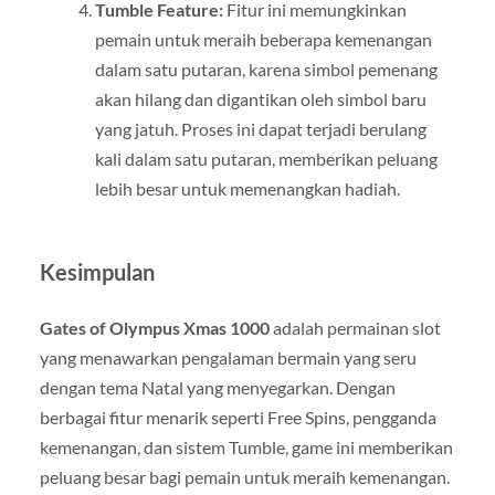
Tumble Feature:
Fitur ini memungkinkan
pemain untuk meraih beberapa kemenangan
dalam satu putaran, karena simbol pemenang
akan hilang dan digantikan oleh simbol baru
yang jatuh. Proses ini dapat terjadi berulang
kali dalam satu putaran, memberikan peluang
lebih besar untuk memenangkan hadiah.
Kesimpulan
Gates of Olympus Xmas 1000
adalah permainan slot
yang menawarkan pengalaman bermain yang seru
dengan tema Natal yang menyegarkan. Dengan
berbagai fitur menarik seperti Free Spins, pengganda
kemenangan, dan sistem Tumble, game ini memberikan
peluang besar bagi pemain untuk meraih kemenangan.