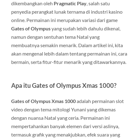
dikembangkan oleh
Pragmatic Play
, salah satu
penyedia perangkat lunak ternama di industri kasino
online. Permainan ini merupakan variasi dari game
Gates of Olympus
yang sudah lebih dahulu dikenal,
namun dengan sentuhan tema Natal yang
membuatnya semakin menarik. Dalam artikel ini, kita
akan mengenal lebih dalam tentang permainan ini, cara
bermain, serta fitur-fitur menarik yang ditawarkannya.
Apa itu Gates of Olympus Xmas 1000?
Gates of Olympus Xmas 1000
adalah permainan slot
video dengan tema mitologi Yunani yang dikemas
dengan nuansa Natal yang ceria. Permainan ini
mempertahankan banyak elemen dari versi aslinya,
termasuk grafik yang menakjubkan, efek suara yang