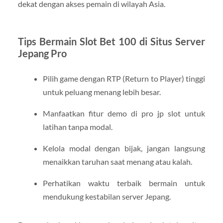
dekat dengan akses pemain di wilayah Asia.
Tips Bermain Slot Bet 100 di Situs Server
Jepang Pro
Pilih game dengan RTP (Return to Player) tinggi
untuk peluang menang lebih besar.
Manfaatkan fitur demo di pro jp slot untuk
latihan tanpa modal.
Kelola modal dengan bijak, jangan langsung
menaikkan taruhan saat menang atau kalah.
Perhatikan waktu terbaik bermain untuk
mendukung kestabilan server Jepang.