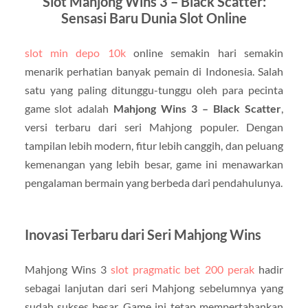
Slot Mahjong Wins 3 – Black Scatter:
Sensasi Baru Dunia Slot Online
slot min depo 10k
online semakin hari semakin
menarik perhatian banyak pemain di Indonesia. Salah
satu yang paling ditunggu-tunggu oleh para pecinta
game slot adalah
Mahjong Wins 3 – Black Scatter
,
versi terbaru dari seri Mahjong populer. Dengan
tampilan lebih modern, fitur lebih canggih, dan peluang
kemenangan yang lebih besar, game ini menawarkan
pengalaman bermain yang berbeda dari pendahulunya.
Inovasi Terbaru dari Seri Mahjong Wins
Mahjong Wins 3
slot pragmatic bet 200 perak
hadir
sebagai lanjutan dari seri Mahjong sebelumnya yang
sudah sukses besar. Game ini tetap mempertahankan