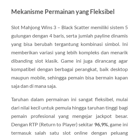
Mekanisme Permainan yang Fleksibel
Slot Mahjong Wins 3 – Black Scatter memiliki sistem 5
gulungan dengan 4 baris, serta jumlah payline dinamis
yang bisa berubah tergantung kombinasi simbol. Ini
memberikan variasi yang lebih kompleks dan menarik
dibanding slot klasik. Game ini juga dirancang agar
kompatibel dengan berbagai perangkat, baik desktop
maupun mobile, sehingga pemain bisa bermain kapan
saja dan di mana saja.
Taruhan dalam permainan ini sangat fleksibel, mulai
dari nilai kecil untuk pemula hingga taruhan tinggi bagi
pemain profesional yang mengejar jackpot besar.
Dengan RTP (Return to Player) sekitar
96,9%
, game ini
termasuk salah satu slot online dengan peluang