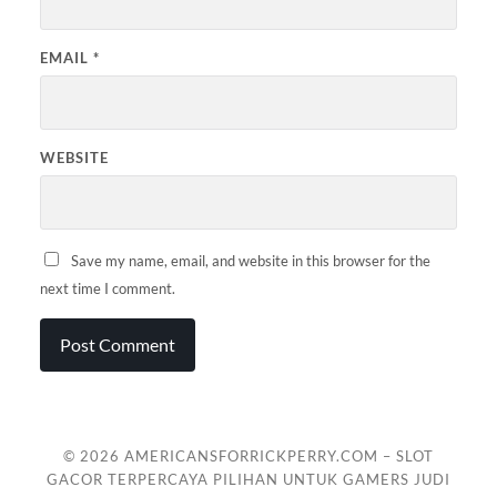
EMAIL
*
WEBSITE
Save my name, email, and website in this browser for the
next time I comment.
© 2026
AMERICANSFORRICKPERRY.COM – SLOT
GACOR TERPERCAYA PILIHAN UNTUK GAMERS JUDI