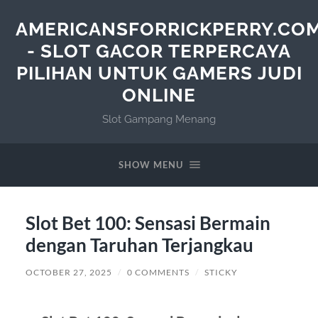
AMERICANSFORRICKPERRY.CO
- SLOT GACOR TERPERCAYA
PILIHAN UNTUK GAMERS JUDI
ONLINE
Slot Gampang Menang
SHOW MENU
Slot Bet 100: Sensasi Bermain
dengan Taruhan Terjangkau
OCTOBER 27, 2025
/
0 COMMENTS
/
STICKY