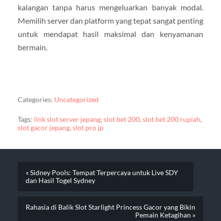
kalangan tanpa harus mengeluarkan banyak modal.
Memilih server dan platform yang tepat sangat penting
untuk mendapat hasil maksimal dan kenyamanan
bermain.
Categories:
Uncategorized
Tags:
link slot server jepang
,
slot bet 200
,
slot bet 200 rupiah
,
slot gacor jepang
,
slot pro jp
« Sidney Pools: Tempat Terpercaya untuk Live SDY
dan Hasil Togel Sydney
Rahasia di Balik Slot Starlight Princess Gacor yang Bikin
Pemain Ketagihan »