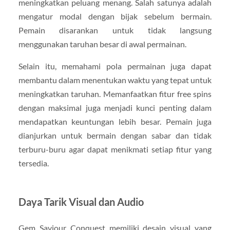
meningkatkan peluang menang. Salah satunya adalah
mengatur modal dengan bijak sebelum bermain.
Pemain disarankan untuk tidak langsung
menggunakan taruhan besar di awal permainan.
Selain itu, memahami pola permainan juga dapat
membantu dalam menentukan waktu yang tepat untuk
meningkatkan taruhan. Memanfaatkan fitur free spins
dengan maksimal juga menjadi kunci penting dalam
mendapatkan keuntungan lebih besar. Pemain juga
dianjurkan untuk bermain dengan sabar dan tidak
terburu-buru agar dapat menikmati setiap fitur yang
tersedia.
Daya Tarik Visual dan Audio
Gem Saviour Conquest memiliki desain visual yang