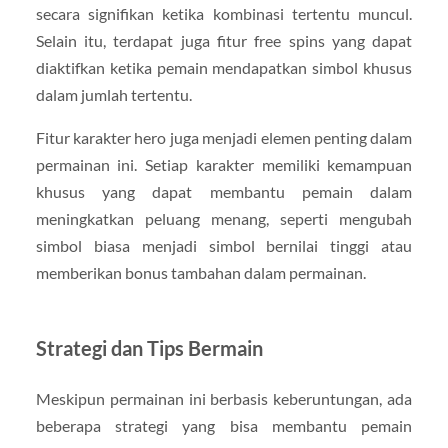
secara signifikan ketika kombinasi tertentu muncul.
Selain itu, terdapat juga fitur free spins yang dapat
diaktifkan ketika pemain mendapatkan simbol khusus
dalam jumlah tertentu.
Fitur karakter hero juga menjadi elemen penting dalam
permainan ini. Setiap karakter memiliki kemampuan
khusus yang dapat membantu pemain dalam
meningkatkan peluang menang, seperti mengubah
simbol biasa menjadi simbol bernilai tinggi atau
memberikan bonus tambahan dalam permainan.
Strategi dan Tips Bermain
Meskipun permainan ini berbasis keberuntungan, ada
beberapa strategi yang bisa membantu pemain