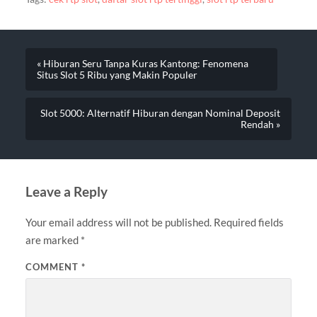
« Hiburan Seru Tanpa Kuras Kantong: Fenomena
Situs Slot 5 Ribu yang Makin Populer
Slot 5000: Alternatif Hiburan dengan Nominal Deposit
Rendah »
Leave a Reply
Your email address will not be published.
Required fields
are marked
*
COMMENT
*