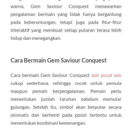
warna, Gem Saviour Conquest menawarkan
pengalaman bermain yang tidak hanya bergantung
pada keberuntungan, tetapi juga pada fitur-fitur
interaktif yang membuat setiap putaran terasa lebih
hidup dan menegangkan.
Cara Bermain Gem Saviour Conquest
Cara bermain Gem Saviour Conquest
slot pusat win
cukup sederhana, sehingga cocok untuk pemula
maupun pemain berpengalaman. Pemain perlu
menentukan jumlah taruhan sebelum memutar
gulungan. Setelah itu, simbol akan berputar secara
otomatis dan berhenti pada posisi tertentu untuk
menentukan kombinasi kemenangan.