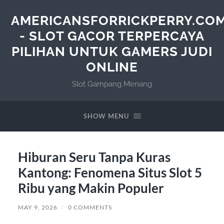
AMERICANSFORRICKPERRY.CO
- SLOT GACOR TERPERCAYA
PILIHAN UNTUK GAMERS JUDI
ONLINE
Slot Gampang Menang
SHOW MENU
Hiburan Seru Tanpa Kuras
Kantong: Fenomena Situs Slot 5
Ribu yang Makin Populer
MAY 9, 2026
/
0 COMMENTS