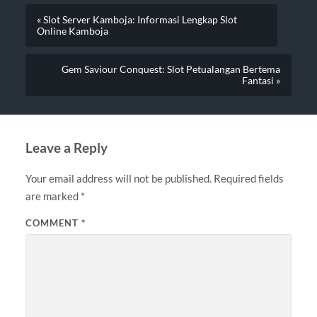
« Slot Server Kamboja: Informasi Lengkap Slot
Online Kamboja
Gem Saviour Conquest: Slot Petualangan Bertema
Fantasi »
Leave a Reply
Your email address will not be published.
Required fields
are marked
*
COMMENT
*