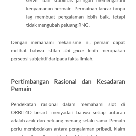
server dan stabilitas jaringan memengaruhi
kenyamanan bermain. Permainan lancar tanpa
lag membuat pengalaman lebih baik, tetapi
tidak mengubah peluang RNG.
Dengan memahami mekanisme ini, pemain dapat
melihat bahwa istilah
slot gacor
lebih merupakan
persepsi subjektif daripada fakta ilmiah.
Pertimbangan Rasional dan Kesadaran
Pemain
Pendekatan rasional dalam memahami slot di
ORBIT4D berarti menyadari bahwa setiap putaran
adalah acak dan peluang menang selalu sama. Pemain
perlu membedakan antara pengalaman pribadi, klaim