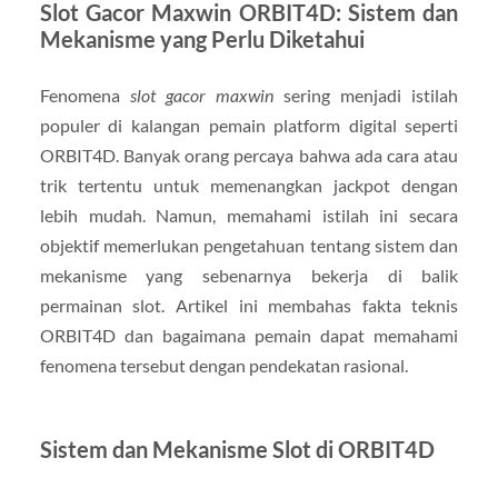
Slot Gacor Maxwin ORBIT4D: Sistem dan
Mekanisme yang Perlu Diketahui
Fenomena
slot gacor maxwin
sering menjadi istilah
populer di kalangan pemain platform digital seperti
ORBIT4D. Banyak orang percaya bahwa ada cara atau
trik tertentu untuk memenangkan jackpot dengan
lebih mudah. Namun, memahami istilah ini secara
objektif memerlukan pengetahuan tentang sistem dan
mekanisme yang sebenarnya bekerja di balik
permainan slot. Artikel ini membahas fakta teknis
ORBIT4D dan bagaimana pemain dapat memahami
fenomena tersebut dengan pendekatan rasional.
Sistem dan Mekanisme Slot di ORBIT4D