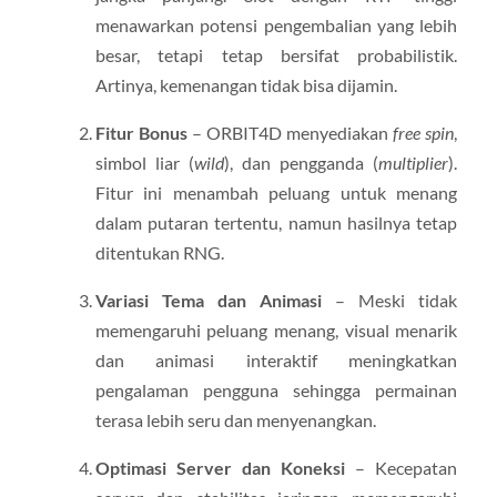
menawarkan potensi pengembalian yang lebih
besar, tetapi tetap bersifat probabilistik.
Artinya, kemenangan tidak bisa dijamin.
Fitur Bonus
– ORBIT4D menyediakan
free spin
,
simbol liar (
wild
), dan pengganda (
multiplier
).
Fitur ini menambah peluang untuk menang
dalam putaran tertentu, namun hasilnya tetap
ditentukan RNG.
Variasi Tema dan Animasi
– Meski tidak
memengaruhi peluang menang, visual menarik
dan animasi interaktif meningkatkan
pengalaman pengguna sehingga permainan
terasa lebih seru dan menyenangkan.
Optimasi Server dan Koneksi
– Kecepatan