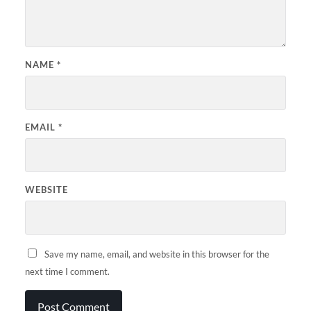
NAME
*
EMAIL
*
WEBSITE
Save my name, email, and website in this browser for the
next time I comment.