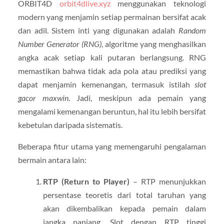
ORBIT4D
orbit4dlive.xyz
menggunakan teknologi
modern yang menjamin setiap permainan bersifat acak
dan adil. Sistem inti yang digunakan adalah
Random
Number Generator (RNG)
, algoritme yang menghasilkan
angka acak setiap kali putaran berlangsung. RNG
memastikan bahwa tidak ada pola atau prediksi yang
dapat menjamin kemenangan, termasuk istilah
slot
gacor maxwin
. Jadi, meskipun ada pemain yang
mengalami kemenangan beruntun, hal itu lebih bersifat
kebetulan daripada sistematis.
Beberapa fitur utama yang memengaruhi pengalaman
bermain antara lain:
RTP (Return to Player)
– RTP menunjukkan
persentase teoretis dari total taruhan yang
akan dikembalikan kepada pemain dalam
jangka panjang. Slot dengan RTP tinggi