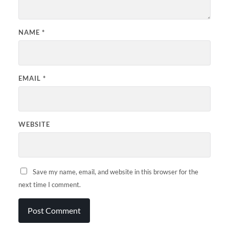
NAME
*
EMAIL
*
WEBSITE
Save my name, email, and website in this browser for the
next time I comment.