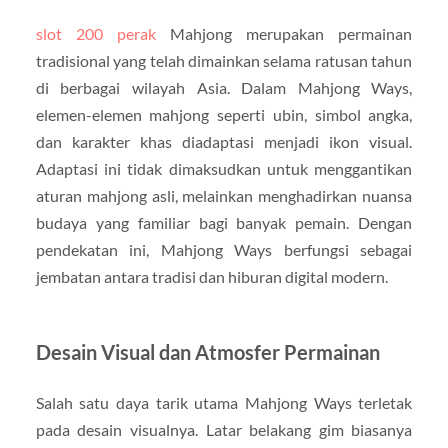
slot 200 perak
Mahjong merupakan permainan
tradisional yang telah dimainkan selama ratusan tahun
di berbagai wilayah Asia. Dalam Mahjong Ways,
elemen-elemen mahjong seperti ubin, simbol angka,
dan karakter khas diadaptasi menjadi ikon visual.
Adaptasi ini tidak dimaksudkan untuk menggantikan
aturan mahjong asli, melainkan menghadirkan nuansa
budaya yang familiar bagi banyak pemain. Dengan
pendekatan ini, Mahjong Ways berfungsi sebagai
jembatan antara tradisi dan hiburan digital modern.
Desain Visual dan Atmosfer Permainan
Salah satu daya tarik utama Mahjong Ways terletak
pada desain visualnya. Latar belakang gim biasanya