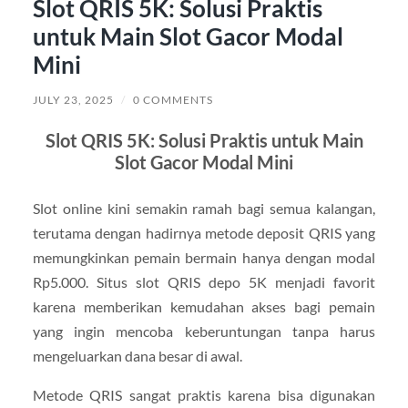
Slot QRIS 5K: Solusi Praktis
untuk Main Slot Gacor Modal
Mini
JULY 23, 2025
/
0 COMMENTS
Slot QRIS 5K: Solusi Praktis untuk Main
Slot Gacor Modal Mini
Slot online kini semakin ramah bagi semua kalangan,
terutama dengan hadirnya metode deposit QRIS yang
memungkinkan pemain bermain hanya dengan modal
Rp5.000. Situs slot QRIS depo 5K menjadi favorit
karena memberikan kemudahan akses bagi pemain
yang ingin mencoba keberuntungan tanpa harus
mengeluarkan dana besar di awal.
Metode QRIS sangat praktis karena bisa digunakan