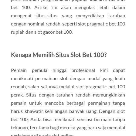
bet 100. Artikel ini akan mengulas lebih dalam
mengenai situs-situs yang menyediakan taruhan
dengan nominal rendah, seperti slot pragmatic bet 100
rupiah dan slot gacor bet 100.
Kenapa Memilih Situs Slot Bet 100?
Pemain pemula hingga profesional kini dapat
menikmati permainan slot dengan modal yang lebih
rendah, salah satunya melalui slot pragmatic bet 100
perak. Situs dengan taruhan rendah memungkinkan
pemain untuk mencoba berbagai permainan tanpa
harus khawatir kehilangan banyak uang. Dengan slot
bet 100, Anda bisa menikmati sensasi bermain tanpa
tekanan, terutama bagi mereka yang baru saja memulai
perjalanan di dunia slot online.