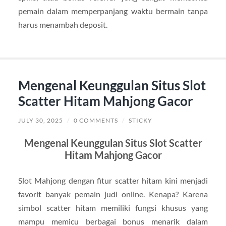
pemain dalam memperpanjang waktu bermain tanpa
harus menambah deposit.
Mengenal Keunggulan Situs Slot
Scatter Hitam Mahjong Gacor
JULY 30, 2025
/
0 COMMENTS
/
STICKY
Mengenal Keunggulan Situs Slot Scatter
Hitam Mahjong Gacor
Slot Mahjong dengan fitur scatter hitam kini menjadi
favorit banyak pemain judi online. Kenapa? Karena
simbol scatter hitam memiliki fungsi khusus yang
mampu memicu berbagai bonus menarik dalam