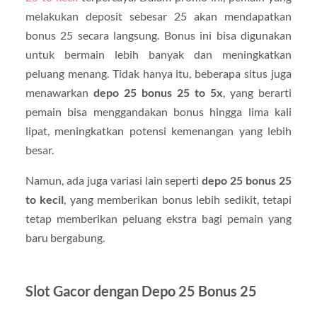
melakukan deposit sebesar 25 akan mendapatkan
bonus 25 secara langsung. Bonus ini bisa digunakan
untuk bermain lebih banyak dan meningkatkan
peluang menang. Tidak hanya itu, beberapa situs juga
menawarkan
depo 25 bonus 25 to 5x
, yang berarti
pemain bisa menggandakan bonus hingga lima kali
lipat, meningkatkan potensi kemenangan yang lebih
besar.
Namun, ada juga variasi lain seperti
depo 25 bonus 25
to kecil
, yang memberikan bonus lebih sedikit, tetapi
tetap memberikan peluang ekstra bagi pemain yang
baru bergabung.
Slot Gacor dengan Depo 25 Bonus 25