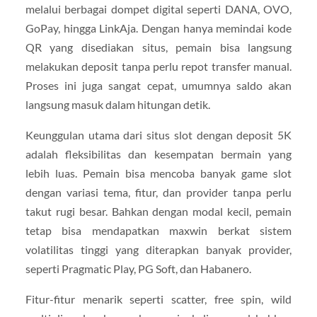
melalui berbagai dompet digital seperti DANA, OVO,
GoPay, hingga LinkAja. Dengan hanya memindai kode
QR yang disediakan situs, pemain bisa langsung
melakukan deposit tanpa perlu repot transfer manual.
Proses ini juga sangat cepat, umumnya saldo akan
langsung masuk dalam hitungan detik.
Keunggulan utama dari situs slot dengan deposit 5K
adalah fleksibilitas dan kesempatan bermain yang
lebih luas. Pemain bisa mencoba banyak game slot
dengan variasi tema, fitur, dan provider tanpa perlu
takut rugi besar. Bahkan dengan modal kecil, pemain
tetap bisa mendapatkan maxwin berkat sistem
volatilitas tinggi yang diterapkan banyak provider,
seperti Pragmatic Play, PG Soft, dan Habanero.
Fitur-fitur menarik seperti scatter, free spin, wild