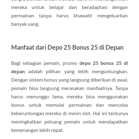
mereka untuk belajar dan beradaptasi dengan
permainan tanpa harus khawatir mengeluarkan
banyak uang.
Manfaat dari Depo 25 Bonus 25 di Depan
Bagi sebagian pemain, promo
depo 25 bonus 25 di
depan
adalah pilihan yang lebih menguntungkan.
Dengan sistem bonus yang langsung diberikan di awal,
pemain bisa langsung merasakan manfaatnya. Tanpa
harus menunggu lama, mereka bisa menggunakan
bonus untuk memulai permainan dan mencoba
keberuntungan mereka di mesin slot. Hal ini tentunya
meningkatkan peluang pemain untuk mendapatkan
kemenangan lebih cepat.