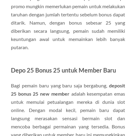
promo mungkin memerlukan pemain untuk melakukan
taruhan dengan jumlah tertentu sebelum bonus dapat
ditarik. Namun, dengan bonus sebesar 25 yang
diberikan secara langsung, pemain sudah memiliki
keuntungan awal untuk memainkan lebih banyak
putaran.
Depo 25 Bonus 25 untuk Member Baru
Bagi pemain baru yang baru saja bergabung,
deposit
25 bonus 25 new member
adalah kesempatan emas
untuk memulai petualangan mereka di dunia slot
online. Dengan modal kecil, pemain baru dapat
langsung merasakan sensasi bermain slot dan
mencoba berbagai permainan yang tersedia. Bonus
yang diberikan untuk member baru ini memungkinkan