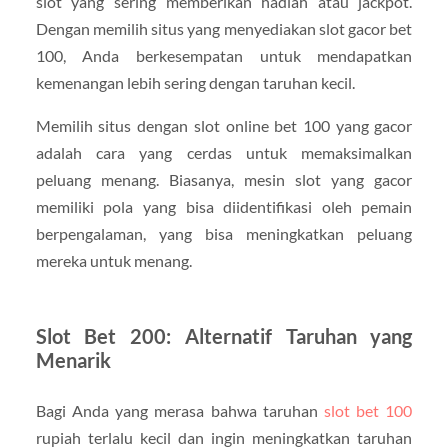
slot yang sering memberikan hadiah atau jackpot.
Dengan memilih situs yang menyediakan slot gacor bet
100, Anda berkesempatan untuk mendapatkan
kemenangan lebih sering dengan taruhan kecil.
Memilih situs dengan slot online bet 100 yang gacor
adalah cara yang cerdas untuk memaksimalkan
peluang menang. Biasanya, mesin slot yang gacor
memiliki pola yang bisa diidentifikasi oleh pemain
berpengalaman, yang bisa meningkatkan peluang
mereka untuk menang.
Slot Bet 200: Alternatif Taruhan yang
Menarik
Bagi Anda yang merasa bahwa taruhan
slot bet 100
rupiah terlalu kecil dan ingin meningkatkan taruhan