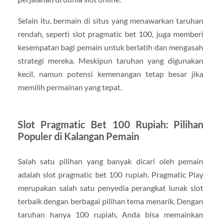
Selain itu, bermain di situs yang menawarkan taruhan
rendah, seperti slot pragmatic bet 100, juga memberi
kesempatan bagi pemain untuk berlatih dan mengasah
strategi mereka. Meskipun taruhan yang digunakan
kecil, namun potensi kemenangan tetap besar jika
memilih permainan yang tepat.
Slot Pragmatic Bet 100 Rupiah: Pilihan
Populer di Kalangan Pemain
Salah satu pilihan yang banyak dicari oleh pemain
adalah slot pragmatic bet 100 rupiah. Pragmatic Play
merupakan salah satu penyedia perangkat lunak slot
terbaik dengan berbagai pilihan tema menarik. Dengan
taruhan hanya 100 rupiah, Anda bisa memainkan