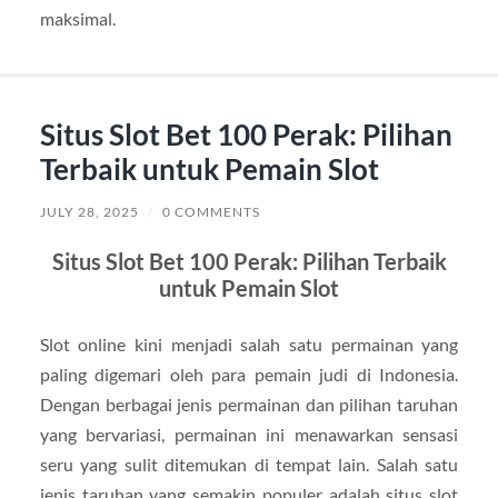
maksimal.
Situs Slot Bet 100 Perak: Pilihan
Terbaik untuk Pemain Slot
JULY 28, 2025
/
0 COMMENTS
Situs Slot Bet 100 Perak: Pilihan Terbaik
untuk Pemain Slot
Slot online kini menjadi salah satu permainan yang
paling digemari oleh para pemain judi di Indonesia.
Dengan berbagai jenis permainan dan pilihan taruhan
yang bervariasi, permainan ini menawarkan sensasi
seru yang sulit ditemukan di tempat lain. Salah satu
jenis taruhan yang semakin populer adalah situs slot