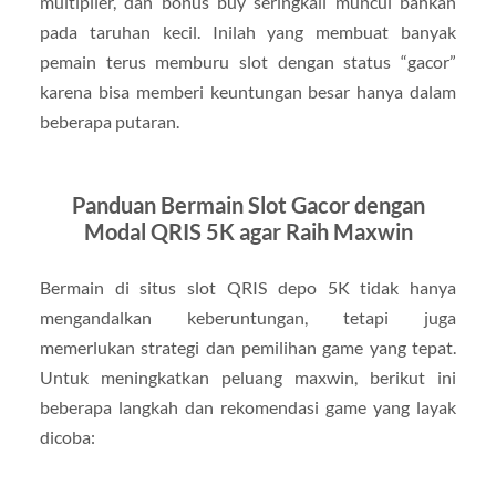
multiplier, dan bonus buy seringkali muncul bahkan
pada taruhan kecil. Inilah yang membuat banyak
pemain terus memburu slot dengan status “gacor”
karena bisa memberi keuntungan besar hanya dalam
beberapa putaran.
Panduan Bermain Slot Gacor dengan
Modal QRIS 5K agar Raih Maxwin
Bermain di situs slot QRIS depo 5K tidak hanya
mengandalkan keberuntungan, tetapi juga
memerlukan strategi dan pemilihan game yang tepat.
Untuk meningkatkan peluang maxwin, berikut ini
beberapa langkah dan rekomendasi game yang layak
dicoba: