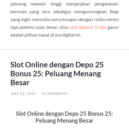
peluang maxwin tinggi menjanjikan pengalaman
bermain yang seru sekaligus menguntungkan. Bagi
yang ingin mencoba peruntungan dengan risiko minim
tapi potensi cuan besar, situs
slot deposit 5 ribu
gacor
adalah pilihan tepat di era digital ini.
Slot Online dengan Depo 25
Bonus 25: Peluang Menang
Besar
JULY 22, 2025
/
0 COMMENTS
Slot Online dengan Depo 25 Bonus 25:
Peluang Menang Besar