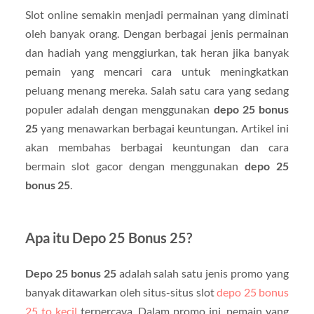
Slot online semakin menjadi permainan yang diminati
oleh banyak orang. Dengan berbagai jenis permainan
dan hadiah yang menggiurkan, tak heran jika banyak
pemain yang mencari cara untuk meningkatkan
peluang menang mereka. Salah satu cara yang sedang
populer adalah dengan menggunakan
depo 25 bonus
25
yang menawarkan berbagai keuntungan. Artikel ini
akan membahas berbagai keuntungan dan cara
bermain slot gacor dengan menggunakan
depo 25
bonus 25
.
Apa itu Depo 25 Bonus 25?
Depo 25 bonus 25
adalah salah satu jenis promo yang
banyak ditawarkan oleh situs-situs slot
depo 25 bonus
25 to kecil
terpercaya. Dalam promo ini, pemain yang