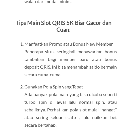
walau dari modal minim.
Tips Main Slot QRIS 5K Biar Gacor dan
Cuan:
Manfaatkan Promo atau Bonus New Member
Beberapa situs seringkali menawarkan bonus
tambahan bagi member baru atau bonus
deposit QRIS. Ini bisa menambah saldo bermain
secara cuma-cuma.
Gunakan Pola Spin yang Tepat
Ada banyak pola main yang bisa dicoba seperti
turbo spin di awal lalu normal spin, atau
sebaliknya. Perhatikan pola slot mulai “hangat”
atau sering keluar scatter, lalu naikkan bet
secara bertahap.